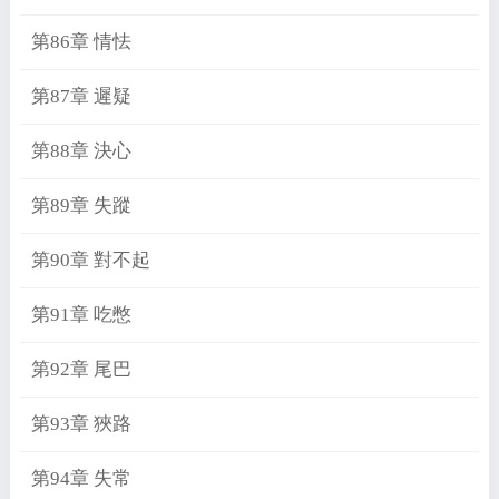
第86章 情怯
第87章 遲疑
第88章 決心
第89章 失蹤
第90章 對不起
第91章 吃憋
第92章 尾巴
第93章 狹路
第94章 失常