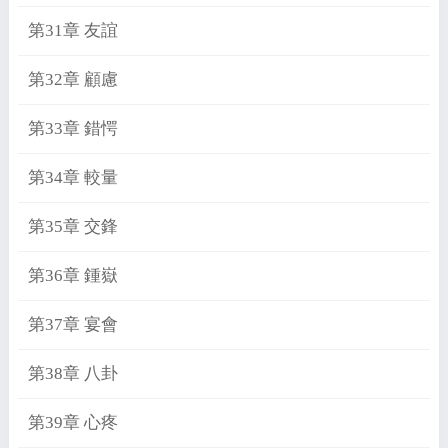
第31章 友誼
第32章 顧慮
第33章 錯愕
第34章 較量
第35章 交鋒
第36章 鍾嶽
第37章 宴會
第38章 八卦
第39章 心疼