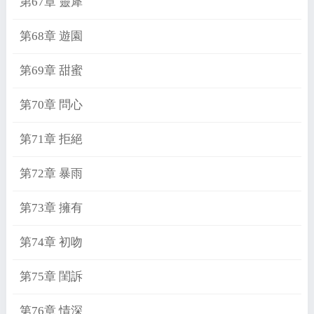
第67章 靈犀
第68章 遊園
第69章 甜蜜
第70章 問心
第71章 拒絕
第72章 暴雨
第73章 擁有
第74章 初吻
第75章 閨訴
第76章 情深