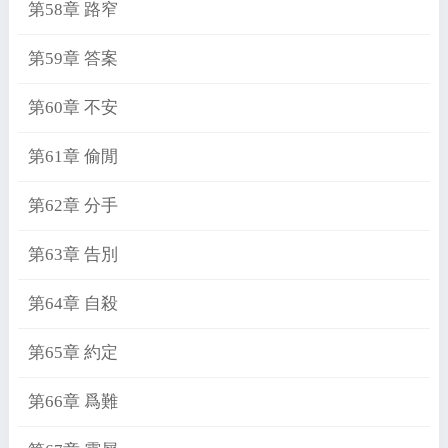
第58章 路窄
第59章 答案
第60章 不安
第61章 偷閒
第62章 分手
第63章 告別
第64章 自殺
第65章 約定
第66章 爲難