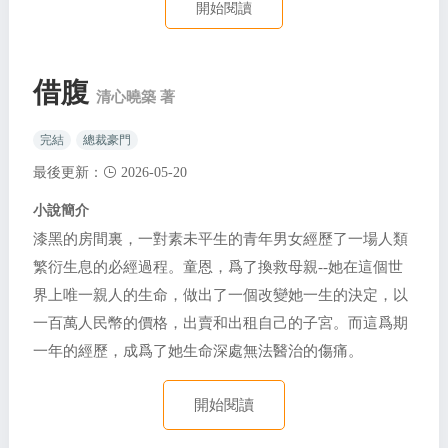
開始閱讀
借腹
清心曉築 著
完結
總裁豪門
最後更新：
2026-05-20
小說簡介
漆黑的房間裏，一對素未平生的青年男女經歷了一場人類
繁衍生息的必經過程。童恩，爲了換救母親--她在這個世
界上唯一親人的生命，做出了一個改變她一生的決定，以
一百萬人民幣的價格，出賣和出租自己的子宮。而這爲期
一年的經歷，成爲了她生命深處無法醫治的傷痛。
開始閱讀