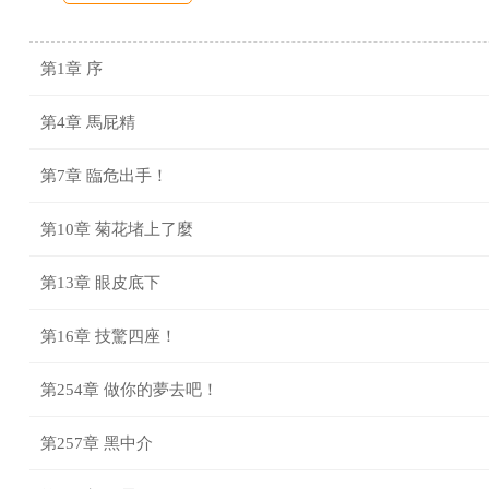
第1章 序
第4章 馬屁精
第7章 臨危出手！
第10章 菊花堵上了麼
第13章 眼皮底下
第16章 技驚四座！
第254章 做你的夢去吧！
第257章 黑中介