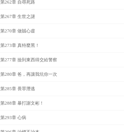
第262章 自尋死路
第267章 生世之謎
第270章 做賊心虛
第273章 真特麼黑！
第277章 撿到東西得交給警察
第280章 爸，再讓我坑你一次
第285章 畏罪潛逃
第288章 暴打謝文彬！
第293章 心病
第296章 治標不治本