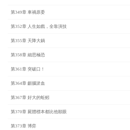
第349章 車禍原委
第352章 人生如戲，全靠演技
第355章 天降大鍋
第358章 細思極恐
第361章 突破口！
第364章 顱腦淤血
第367章 好大的蚯蚓
第370章 屍體標本都比他順眼
第373章 博弈