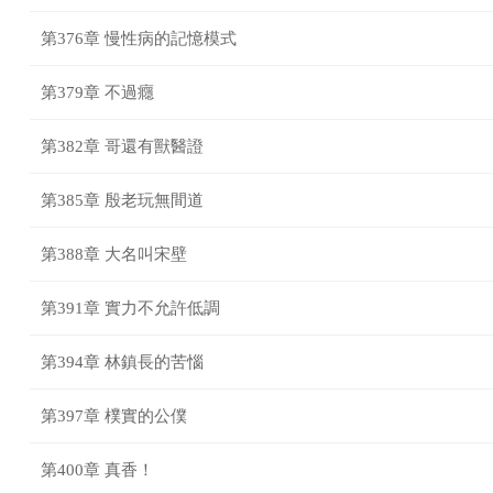
第376章 慢性病的記憶模式
第379章 不過癮
第382章 哥還有獸醫證
第385章 殷老玩無間道
第388章 大名叫宋壁
第391章 實力不允許低調
第394章 林鎮長的苦惱
第397章 樸實的公僕
第400章 真香！