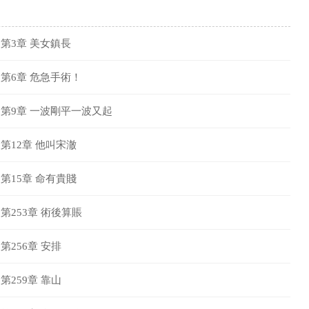
第3章 美女鎮長
第6章 危急手術！
第9章 一波剛平一波又起
第12章 他叫宋澈
第15章 命有貴賤
第253章 術後算賬
第256章 安排
第259章 靠山