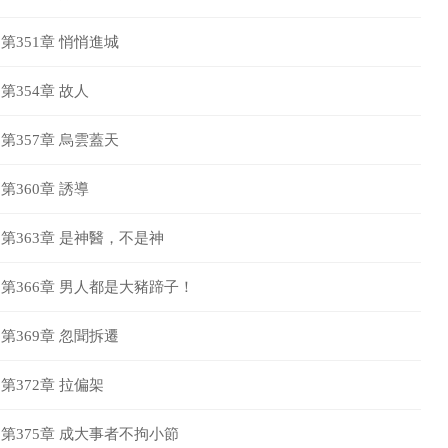
第351章 悄悄進城
第354章 故人
第357章 烏雲蓋天
第360章 誘導
第363章 是神醫，不是神
第366章 男人都是大豬蹄子！
第369章 忽聞拆遷
第372章 拉偏架
第375章 成大事者不拘小節