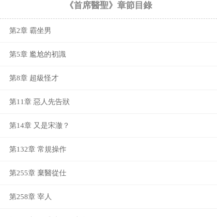
《首席醫聖》章節目錄
第2章 霸坐男
第5章 尷尬的初識
第8章 超級怪才
第11章 惡人先告狀
第14章 又是宋澈？
第132章 常規操作
第255章 棄醫從仕
第258章 宰人