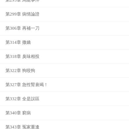
第299章 病情論證
第306章 再補一刀
第314章 撒嬌
第318章 臭味相投
第322章 狗咬狗
第327章 急性腎衰竭！
第332章 全是誤區
第340章 窮病
第343章 冤家重逢