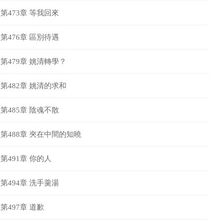
第473章 等我回來
第476章 區別待遇
第479章 姚清轉學？
第482章 姚清的求和
第485章 陰魂不散
第488章 夾在中間的知曉
第491章 你的人
第494章 洗手羹湯
第497章 道歉