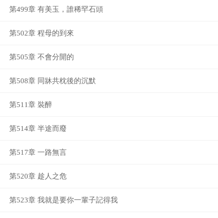
第499章 有美玉，誰稀罕石頭
第502章 程母的到來
第505章 不會分開的
第508章 同牀共枕後的沉默
第511章 裝醉
第514章 半途而廢
第517章 一路無言
第520章 趁人之危
第523章 我就是要你一輩子記得我