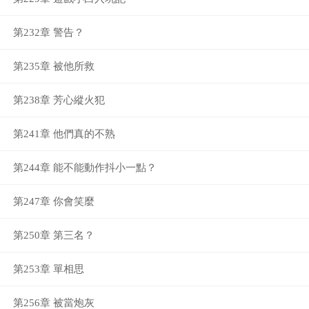
第232章 警告？
第235章 被他所救
第238章 芳心縱火犯
第241章 他們真的不熟
第244章 能不能動作抖小一點？
第247章 你會笑麼
第250章 第三名？
第253章 單相思
第256章 被當炮灰