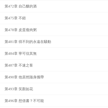
第472章 自己釀的酒
第475章 不錯
第478章 皮蛋瘦肉粥
第481章 得不到的永遠在騷動
第484章 寧可信其無
第487章 不速之客
第490章 他居然隨身攜帶
第493章 笑顏如花
第496章 想借書？不可能