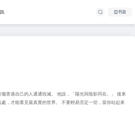
书架
資訊
傷害過自己的人通通毀滅。 他說，「陽光與陰影同在。」 後來
低處，才能看見最真實的世界。 不要輕易否定一切，當你站起來