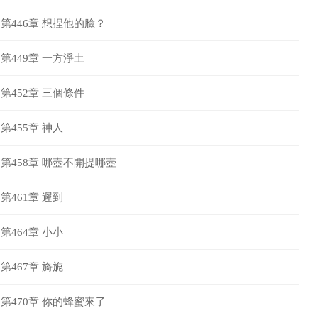
第446章 想捏他的臉？
第449章 一方淨土
第452章 三個條件
第455章 神人
第458章 哪壺不開提哪壺
第461章 遲到
第464章 小小
第467章 旖旎
第470章 你的蜂蜜來了