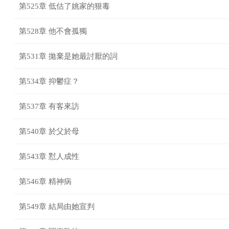
第525章 低估了姚家的狠毒
第528章 他不會孤獨
第531章 拋棄是她最討厭的詞
第534章 抑鬱症？
第537章 有客來訪
第540章 於父於母
第543章 懟人成性
第546章 精神病
第549章 結局由她宣判