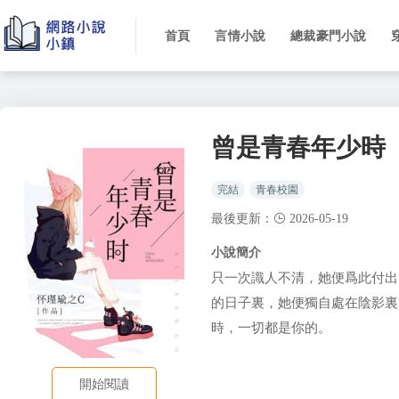
首頁
言情小說
總裁豪門小說
曾是青春年少時
完結
青春校園
最後更新：
2026-05-19
小說簡介
只一次識人不清，她便爲此付出
的日子裏，她便獨自處在陰影裏
時，一切都是你的。
開始閱讀