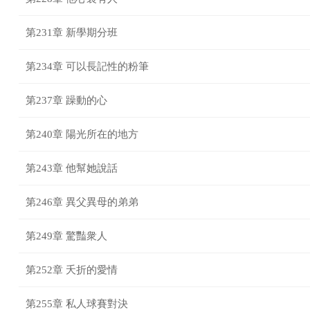
第231章 新學期分班
第234章 可以長記性的粉筆
第237章 躁動的心
第240章 陽光所在的地方
第243章 他幫她說話
第246章 異父異母的弟弟
第249章 驚豔衆人
第252章 夭折的愛情
第255章 私人球賽對決