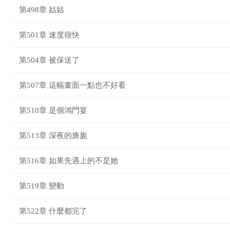
第498章 姑姑
第501章 速度很快
第504章 被保送了
第507章 這幅畫面一點也不好看
第510章 是個鴻門宴
第513章 深夜的旖旎
第516章 如果先遇上的不是她
第519章 變動
第522章 什麼都完了