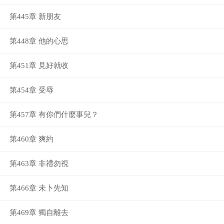
第445章 新朋友
第448章 他的心思
第451章 見好就收
第454章 受辱
第457章 有你們什麼事兒？
第460章 爽約
第463章 非禮勿視
第466章 未卜先知
第469章 獨自離去