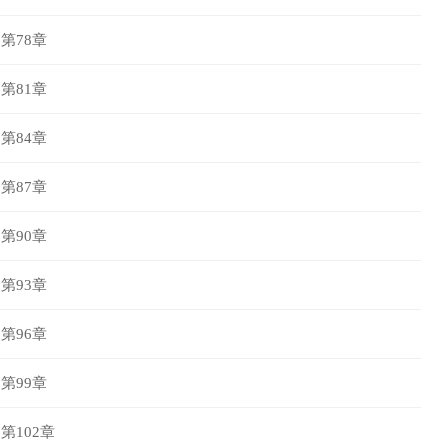
第78章
第81章
第84章
第87章
第90章
第93章
第96章
第99章
第102章