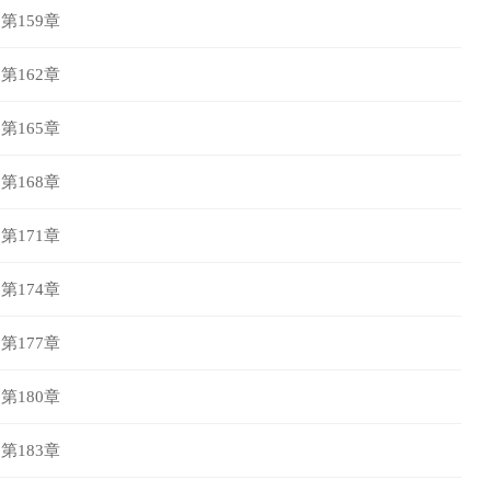
第159章
第162章
第165章
第168章
第171章
第174章
第177章
第180章
第183章