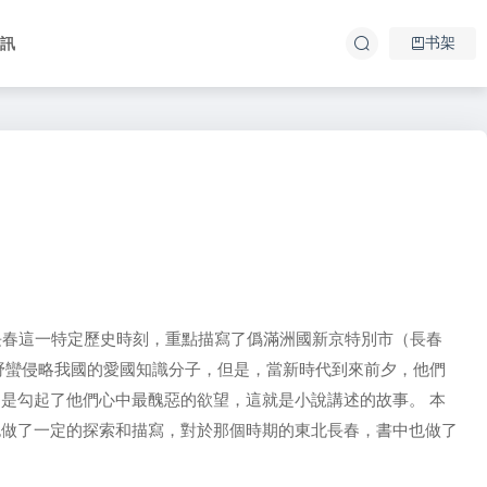
书架
資訊
攻佔長春這一特定歷史時刻，重點描寫了僞滿洲國新京特別市（長春
野蠻侵略我國的愛國知識分子，但是，當新時代到來前夕，他們
是勾起了他們心中最醜惡的欲望，這就是小說講述的故事。 本
也做了一定的探索和描寫，對於那個時期的東北長春，書中也做了