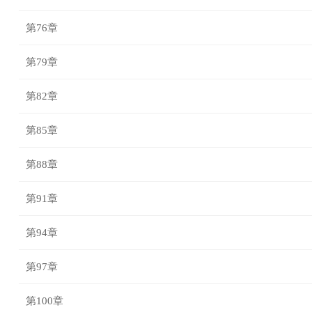
第76章
第79章
第82章
第85章
第88章
第91章
第94章
第97章
第100章