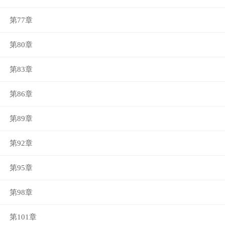
第77章
第80章
第83章
第86章
第89章
第92章
第95章
第98章
第101章