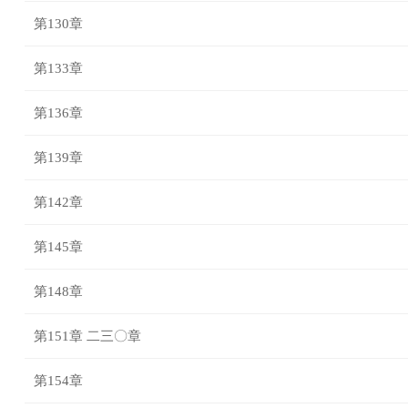
第130章
第133章
第136章
第139章
第142章
第145章
第148章
第151章 二三〇章
第154章