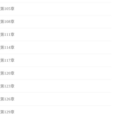
第105章
第108章
第111章
第114章
第117章
第120章
第123章
第126章
第129章