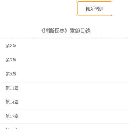
開始閱讀
《情斷長春》章節目錄
第2章
第5章
第8章
第11章
第14章
第17章