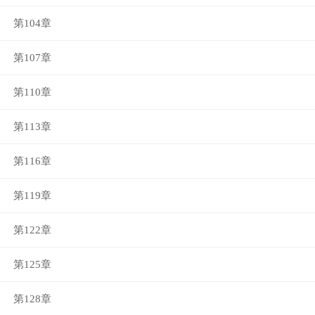
第104章
第107章
第110章
第113章
第116章
第119章
第122章
第125章
第128章