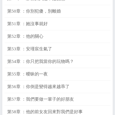
第50章 ：你別犯傻，別離婚
第51章 ：她沒事就好
第52章 ：他的關心
第53章 ：安瑾宸生氣了
第54章 ：你只把我當你的玩物嗎？
第55章 ：曖昧的一夜
第56章 ：你倒是變得越來越乖了
第57章 ：我們要做一輩子的好朋友
第58章 ：他的前女友回來對我們是好事