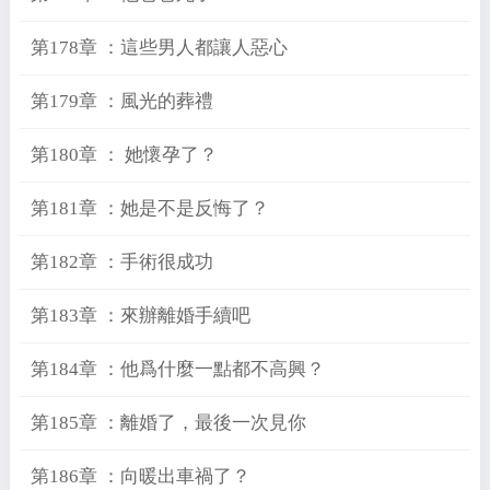
第178章 ：這些男人都讓人惡心
第179章 ：風光的葬禮
第180章 ： 她懷孕了？
第181章 ：她是不是反悔了？
第182章 ：手術很成功
第183章 ：來辦離婚手續吧
第184章 ：他爲什麼一點都不高興？
第185章 ：離婚了，最後一次見你
第186章 ：向暖出車禍了？