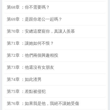
第68章 ：你不需要嗎？
第69章 ：是跟你老公一起嗎？
第70章 ：安總這麼寵你，真讓人羨慕
第71章 ：讓她如何不恨？
第72章 ：他們兩個興趣相投
第73章 ：他還沒有女朋友
第74章 ：如此渣男
第75章 ：差點被侵犯
第76章 ：如果我是他，我絕不讓她受傷