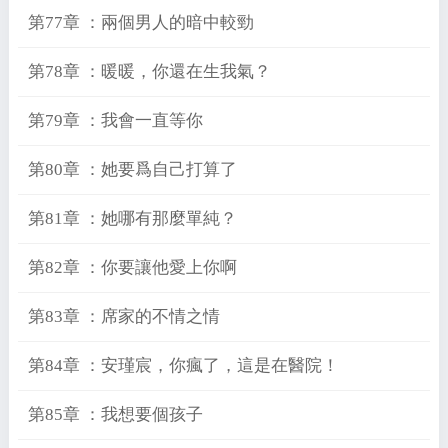
第77章 ：兩個男人的暗中較勁
第78章 ：暖暖，你還在生我氣？
第79章 ：我會一直等你
第80章 ：她要爲自己打算了
第81章 ：她哪有那麼單純？
第82章 ：你要讓他愛上你啊
第83章 ：席家的不情之情
第84章 ：安瑾宸，你瘋了，這是在醫院！
第85章 ：我想要個孩子