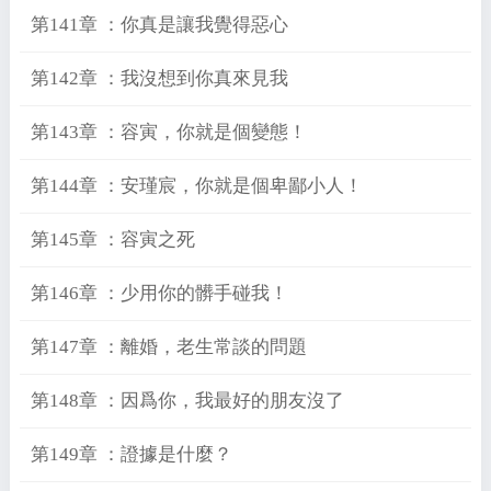
第141章 ：你真是讓我覺得惡心
第142章 ：我沒想到你真來見我
第143章 ：容寅，你就是個變態！
第144章 ：安瑾宸，你就是個卑鄙小人！
第145章 ：容寅之死
第146章 ：少用你的髒手碰我！
第147章 ：離婚，老生常談的問題
第148章 ：因爲你，我最好的朋友沒了
第149章 ：證據是什麼？