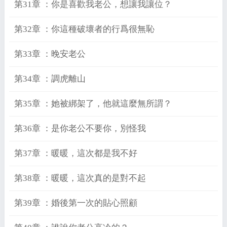
第31章 ：你是喜歡我老公，想讓我讓位？
第32章 ：你這種破壞者的行爲很無恥
第33章 ：晚安老公
第34章 ：調虎離山
第35章 ：她被綁架了，他就這麼無所謂？
第36章 ：是你老公不要你，別怪我
第37章 ：暖暖，這次都是我不好
第38章 ：暖暖，這次真的是對不起
第39章 ：婚後第一次的貼心照顧