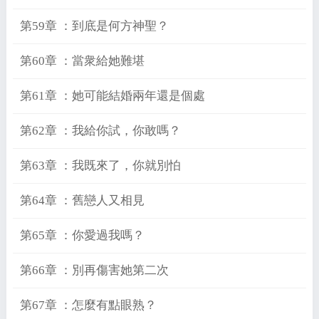
第59章 ：到底是何方神聖？
第60章 ：當衆給她難堪
第61章 ：她可能結婚兩年還是個處
第62章 ：我給你試，你敢嗎？
第63章 ：我既來了，你就別怕
第64章 ：舊戀人又相見
第65章 ：你愛過我嗎？
第66章 ：別再傷害她第二次
第67章 ：怎麼有點眼熟？