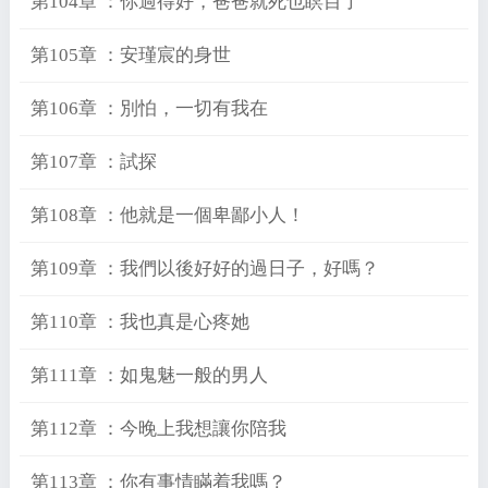
第104章 ：你過得好，爸爸就死也瞑目了
第105章 ：安瑾宸的身世
第106章 ：別怕，一切有我在
第107章 ：試探
第108章 ：他就是一個卑鄙小人！
第109章 ：我們以後好好的過日子，好嗎？
第110章 ：我也真是心疼她
第111章 ：如鬼魅一般的男人
第112章 ：今晚上我想讓你陪我
第113章 ：你有事情瞞着我嗎？