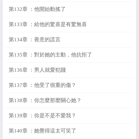
第132章 ：他開始動搖了
第133章 ：給他的驚喜是有驚無喜
第134章 ：善意的謊言
第135章 ：對於她的主動，他抗拒了
第136章 ：男人就愛犯賤
第137章 ：他受了很重的傷？
第138章 ：你怎麼那麼關心她？
第139章 ：你是不是不愛我？
第140章 ：她覺得這太可笑了