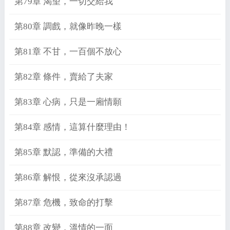
第79章 渴望，一切交給我
第80章 調戲，就像昨晚一樣
第81章 不甘，一百個不放心
第82章 條件，賣給了夫家
第83章 心病，只是一廂情願
第84章 感情，這算什麼理由！
第85章 默認，準備的大禮
第86章 解恨，從來沒承認過
第87章 危機，致命的打擊
第88章 改變，溫情的一面