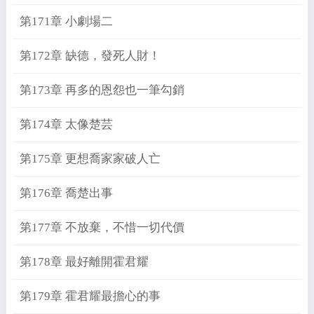
第171章 小劇場二
第172章 缺德，發死人財！
第173章 再多的恩怨也一筆勾銷
第174章 太像楚芸
第175章 更想喬家家破人亡
第176章 喬楚出事
第177章 不放棄，不惜一切代價
第178章 最好離開霍君耀
第179章 霍君耀最擔心的事