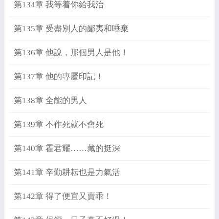
第134章 我等着你給我治
第135章 受盡別人的鄙夷和唾棄
第136章 他說，那個男人是他！
第137章 他的專屬印記！
第138章 全能的男人
第139章 不作死就不會死
第140章 霍君耀……藏的挺深
第141章 辛勤耕耘也是力氣活
第142章 得了便宜又賣乖！