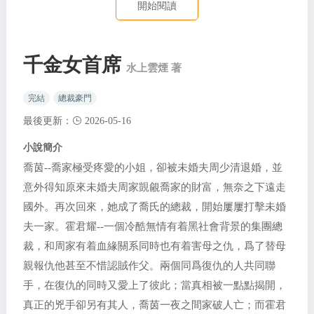
開始閱讀
千金女首席
水上雲煙 著
完結
總裁豪門
最後更新：
2026-05-16
小說簡介
喬茵--喬家極受疼愛的小姐，卻被未婚夫周少清退婚，並
意外得知原來未婚夫周家覬覦喬家的財富，無奈之下遠走
國外。再次回來，她成了喬氏的總裁，開始屢屢打擊未婚
夫一家。霍君耀--一個冷酷無情有着黑社會背景的集團總
裁，和周家有着血緣關系同時也有着害母之仇，爲了替母
親報仇他甚至不惜認賊作父。兩個同爲復仇的人共同聯
手，在復仇的同時又愛上了彼此；當真相被一點點揭開，
真正的兇手卻另有其人，喬茵一夜之間家破人亡；而霍君