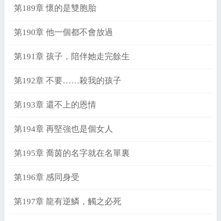
第189章 懷的是雙胞胎
第190章 他一個都不會放過
第191章 孩子，陪伴她走完餘生
第192章 不要……殺我的孩子
第193章 還不上的恩情
第194章 再堅強也是個女人
第195章 喬茵的名字就在名單裏
第196章 感同身受
第197章 龍有逆鱗，觸之必死