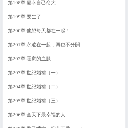
第198章 慶幸自己命大
第199章 要生了
第200章 他想每天都在一起！
第201章 永遠在一起，再也不分開
第202章 霍家的血脈
第203章 世紀婚禮（一）
第204章 世紀婚禮（二）
第205章 世紀婚禮（三）
第206章 全天下最幸福的人