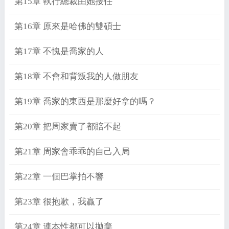
第15章 執行總裁由她接任
第16章 原來是哈佛的雙碩士
第17章 不愧是喬家的人
第18章 不會和背叛我的人做朋友
第19章 喬家的東西是那麼好拿的嗎？
第20章 把周家賣了都賠不起
第21章 周家會乖乖的自己入局
第22章 一個巴掌拍不響
第23章 很抱歉，我贏了
第24章 連本性都可以拋棄