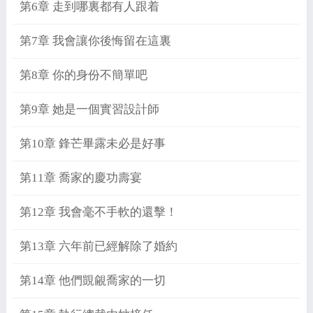
第6章 走到哪裏都有人跟着
第7章 我會讓你後悔留在這裏
第8章 你的身份不簡單吧
第9章 她是一個實習設計師
第10章 鋒芒畢露未必是好事
第11章 喬家的慶功壽宴
第12章 我會毫不手軟的還擊！
第13章 六年前已經解除了婚約
第14章 他們覬覦喬家的一切