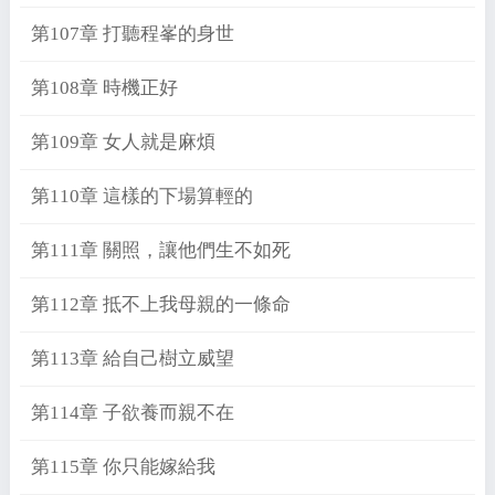
第107章 打聽程峯的身世
第108章 時機正好
第109章 女人就是麻煩
第110章 這樣的下場算輕的
第111章 關照，讓他們生不如死
第112章 抵不上我母親的一條命
第113章 給自己樹立威望
第114章 子欲養而親不在
第115章 你只能嫁給我