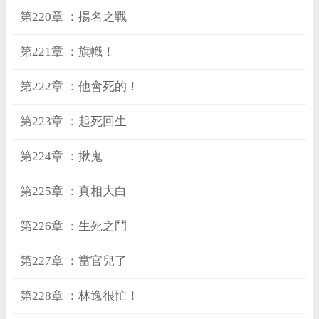
第220章 ：揚名之戰
第221章 ：旗幟！
第222章 ：他會死的！
第223章 ：起死回生
第224章 ：揪鬼
第225章 ：真相大白
第226章 ：生死之鬥
第227章 ：當官兒了
第228章 ：林逸很忙！