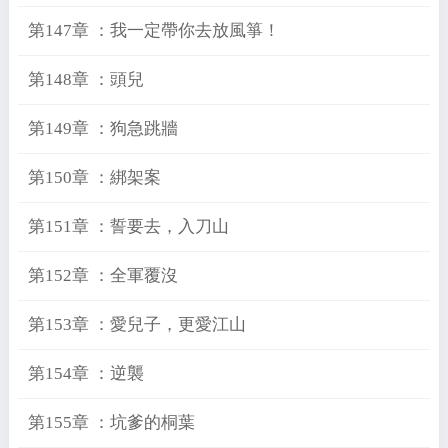
第147章 ：我一定帶你去放風箏！
第148章 ：頭兒
第149章 ：狗急跳牆
第150章 ：綁架案
第151章 ：誓要去，入刀山
第152章 ：全軍覆沒
第153章 ：愛兒子，更愛江山
第154章 ：逆襲
第155章 ：坑爹的桐葉