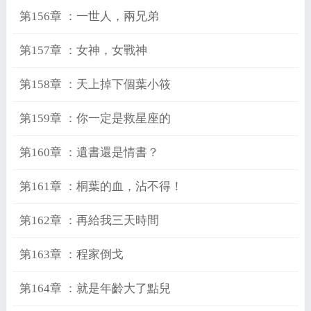
第156章 ：一世人，兩兄弟
第157章 ：女神，女戰神
第158章 ：天上掉下個葉小筱
第159章 ：你一定是救星座的
第160章 ：遺書還是情書？
第161章 ：桐葉的血，沾不得！
第162章 ：再給我三天時間
第163章 ：程家倒戈
第164章 ：就是年齡大了點兒