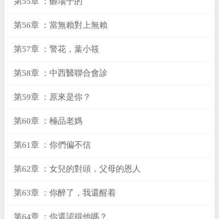
第55章 ：砸場子的
第56章 ：當無賴對上無賴
第57章 ：警花，葉小筱
第58章 ：中西醫聯合會診
第59章 ：原來是你？
第60章 ：極品老媽
第61章 ：你們偏不信
第62章 ：女兒的對頭，父母的恩人
第63章 ：你醉了，我還醒着
第64章 ：你還認得他嗎？