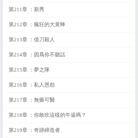
第211章 ：新秀
第212章 ：瘋狂的大黃蜂
第213章 ：借刀殺人
第214章 ：因爲你不聽話
第215章 ：夢之隊
第216章 ：私人恩怨
第217章 ：無藥可醫
第218章 ：你敢吹這樣的牛逼嗎？
第219章 ：奇跡締造者