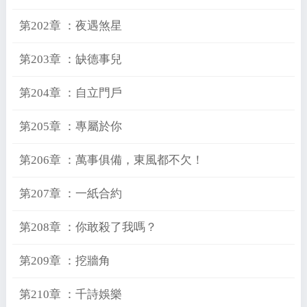
第202章 ：夜遇煞星
第203章 ：缺德事兒
第204章 ：自立門戶
第205章 ：專屬於你
第206章 ：萬事俱備，東風都不欠！
第207章 ：一紙合約
第208章 ：你敢殺了我嗎？
第209章 ：挖牆角
第210章 ：千詩娛樂