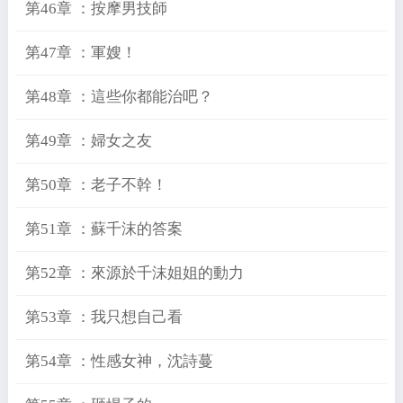
第46章 ：按摩男技師
第47章 ：軍嫂！
第48章 ：這些你都能治吧？
第49章 ：婦女之友
第50章 ：老子不幹！
第51章 ：蘇千沫的答案
第52章 ：來源於千沫姐姐的動力
第53章 ：我只想自己看
第54章 ：性感女神，沈詩蔓