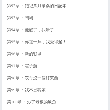
第92章 ：飽經歲月滄桑的日記本
第93章 ：鬧場
第94章 ：他醒了，我暈了
第95章 ：你這一拜，我受得起！
第96章 ：新的戰爭
第97章 ：霍子航
第98章 ：表哥沒一個好東西
第99章 ：我不是磚家
第100章 ：炒了老板的魷魚