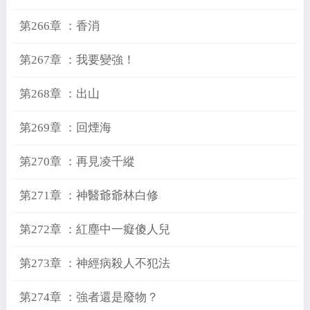
第266章 ：香消
第267章 ：我要變強！
第268章 ：出山
第269章 ：回煙海
第270章 ：再見凌千縱
第271章 ：神醫爺爺林白修
第272章 ：紅塵中一癡傻人兒
第273章 ：神經病殺人不犯法
第274章 ：強者還是廢物？