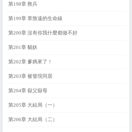
第198章 救兵
第199章 章致遠的生命線
第200章 沒有你我什麼都做不好
第201章 貓妖
第202章 爹媽來了！
第203章 被發現同居
第204章 嶽父嶽母
第205章 大結局（一）
第206章 大結局（二）