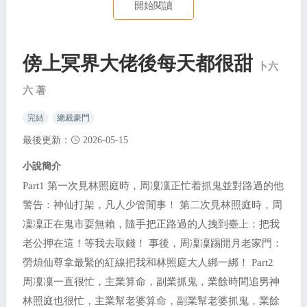
開始閱讀
傍上冥界大佬後每天都很甜
卜六
六 著
完結
總裁豪門
最後更新：
2026-05-15
小說簡介
Part1 第一次見林照庭時，周凜凜正忙着抓鬼並對路過的他
警告：神仙打架，凡人少管閒事！ 第二次見林照庭時，周
凜凜正在鬼市耍無賴，隨手把正路過的人拽到臺上：把我
老公押在這！等我去取錢！ 事後，周凜凜踢開月老家門：
勞煩仙尊拿最緊的紅線把我和林照庭大人綁一綁！ Part2
周凜凜一直很忙，主業算命，副業抓鬼，業餘時間追男神
林照庭也很忙，主業幫老婆算命，副業幫老婆抓鬼，業餘