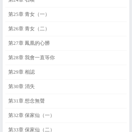
第25章 青女（一）
第26章 青女（二）
第27章 鳳凰的心髒
第28章 我會一直等你
第29章 相認
第30章 消失
第31章 想念無聲
第32章 保家仙（一）
第33章 保家仙（二）