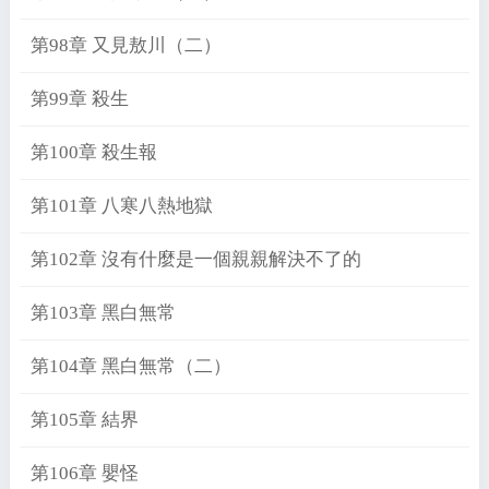
第98章 又見敖川（二）
第99章 殺生
第100章 殺生報
第101章 八寒八熱地獄
第102章 沒有什麼是一個親親解決不了的
第103章 黑白無常
第104章 黑白無常（二）
第105章 結界
第106章 嬰怪