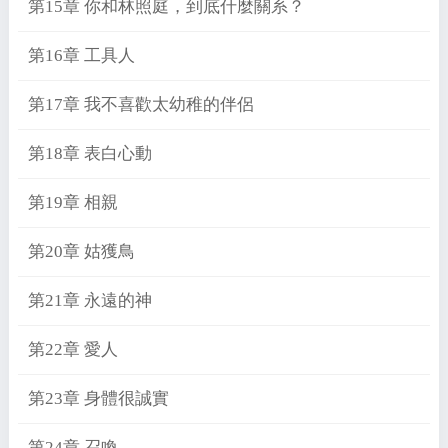
第15章 你和林照庭，到底什麼關系？
第16章 工具人
第17章 我不喜歡太幼稚的伴侶
第18章 表白心動
第19章 相親
第20章 姑獲鳥
第21章 永遠的神
第22章 愛人
第23章 身體很誠實
第24章 召喚