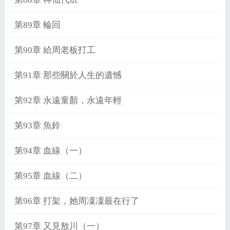
第89章 輪回
第90章 給周老板打工
第91章 那些關於人生的遺憾
第92章 永遠童顏，永遠年輕
第93章 魚鈴
第94章 血線（一）
第95章 血線（二）
第96章 打架，她周凜凜最在行了
第97章 又見敖川（一）