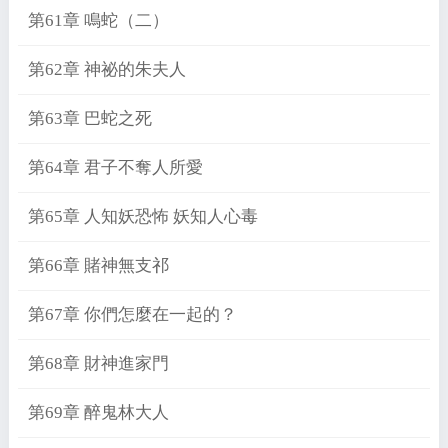
第61章 鳴蛇（二）
第62章 神祕的朱夫人
第63章 巴蛇之死
第64章 君子不奪人所愛
第65章 人知妖恐怖 妖知人心毒
第66章 賭神無支祁
第67章 你們怎麼在一起的？
第68章 財神進家門
第69章 醉鬼林大人