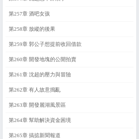
第257章 酒吧女孩
第258章 放縱的後果
第259章 郭公子想提前收回借款
第260章 開發地塊的公開拍賣
第261章 沈超的壓力與冒險
第262章 有人故意搗亂
第263章 開發麗湖風景區
第264章 幫助解決資金困境
第265章 搞掂新聞報道