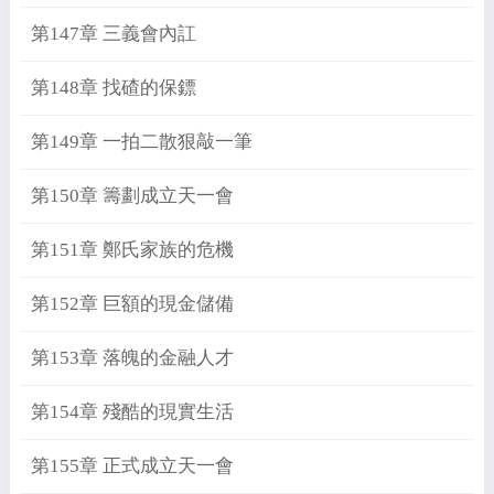
第147章 三義會內訌
第148章 找碴的保鏢
第149章 一拍二散狠敲一筆
第150章 籌劃成立天一會
第151章 鄭氏家族的危機
第152章 巨額的現金儲備
第153章 落魄的金融人才
第154章 殘酷的現實生活
第155章 正式成立天一會