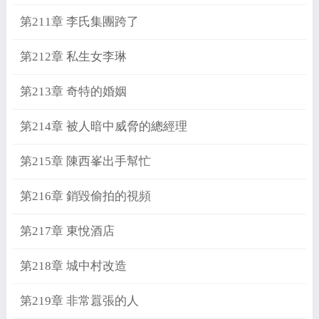
第211章 李氏集團跨了
第212章 私生女李琳
第213章 奇特的婚姻
第214章 被人暗中威脅的總經理
第215章 陳西峯出手幫忙
第216章 銷毀偷拍的視頻
第217章 東悅酒店
第218章 城中村改造
第219章 非常囂張的人