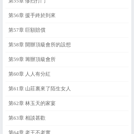
第55章 慘烈打鬥
第56章 援手終於到來
第57章 巨額賠償
第58章 開辦頂級會所的設想
第59章 籌辦頂級會所
第60章 人人有分紅
第61章 山莊裏來了陌生女人
第62章 林玉天的家宴
第63章 相談甚歡
第64章 老王不老實