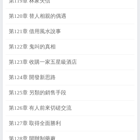
第119章 林家失信
第120章 替人相親的偶遇
第121章 借用風水說事
第122章 鬼叫的真相
第123章 收購一家五星級酒店
第124章 開發新思路
第125章 另類的銷售手段
第126章 有人前來切磋交流
第127章 取得全面勝利
第128章 開辦制藥廠