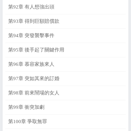
第92章 有人想強出頭
第93章 得到巨額賠償款
第94章 突發襲擊事件
第95章 後手起了關鍵作用
第96章 慕容家族來人
第97章 突如其來的訂婚
第98章 前來鬧場的女人
第99章 衝突加劇
第100章 爭取無罪