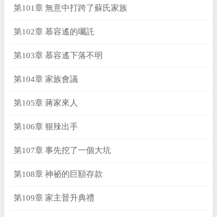
第101章 無意中打跨了蘇氏家族
第102章 慕容遙的囑託
第103章 慕容遙下落不明
第104章 家族會議
第105章 蔣家來人
第106章 狠辣出手
第107章 事先挖了一個大坑
第108章 神祕的巨額存款
第109章 家主晉升典禮