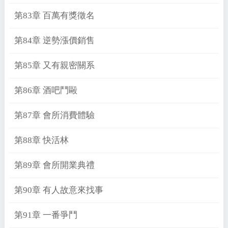
第83章 百萬有獎徵名
第84章 逆勢漲價銷售
第85章 又有親密關系
第86章 酒吧鬥毆
第87章 會所消費體驗
第88章 快活林
第89章 會所開業典禮
第90章 有人故意來找事
第91章 一番爭鬥