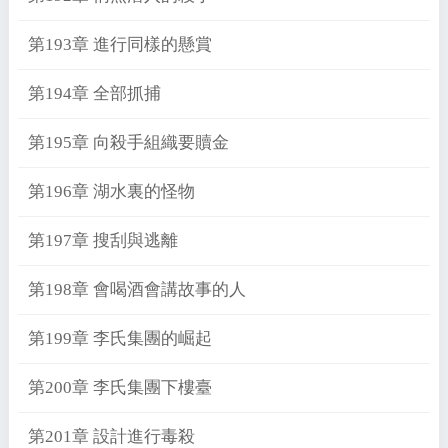
第193章 進行同樣的懸賞
第194章 全部抓捕
第195章 向殺手組織要贖金
第196章 湖水裏的怪物
第197章 搜刮與逃離
第198章 會喝酒會講故事的人
第199章 李氏集團的崛起
第200章 李氏集團下樓臺
第201章 設計進行毒殺