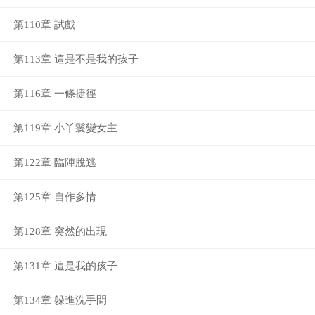
第110章 試戲
第113章 這是不是我的孩子
第116章 一條捷徑
第119章 小丫鬟變女主
第122章 臨陣脫逃
第125章 自作多情
第128章 突然的出現
第131章 這是我的孩子
第134章 躲進洗手間