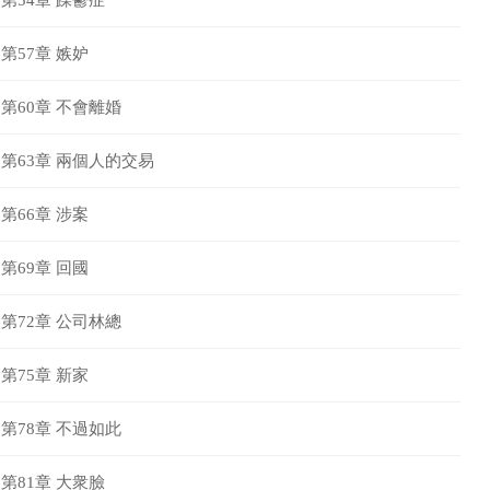
第57章 嫉妒
第60章 不會離婚
第63章 兩個人的交易
第66章 涉案
第69章 回國
第72章 公司林總
第75章 新家
第78章 不過如此
第81章 大衆臉