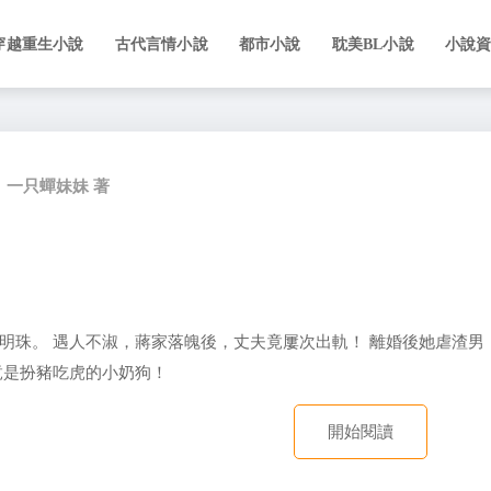
穿越重生小說
古代言情小說
都市小說
耽美BL小說
小說
一只蟬妹妹 著
明珠。 遇人不淑，蔣家落魄後，丈夫竟屢次出軌！ 離婚後她虐渣
竟是扮豬吃虎的小奶狗！
開始閱讀