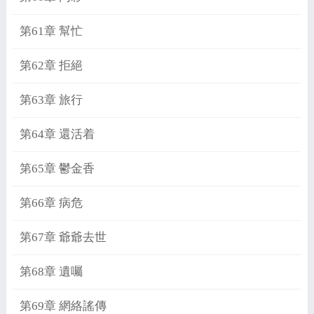
第61章 幫忙
第62章 拒絕
第63章 旅行
第64章 還活着
第65章 鬱金香
第66章 病危
第67章 爺爺去世
第68章 遺囑
第69章 網絡謠傳