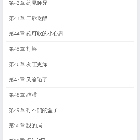
第42章 約見師兄
第43章 二爺吃醋
第44章 羅可欣的小心思
第45章 打架
第46章 友誼更深
第47章 又淪陷了
第48章 維護
第49章 打不開的盒子
第50章 設的局