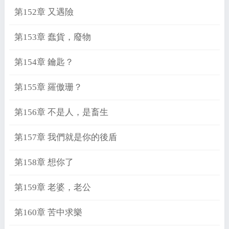
第152章 又遇險
第153章 蠢貨，廢物
第154章 鑰匙？
第155章 羅傲珊？
第156章 不是人，是畜生
第157章 我們就是你的後盾
第158章 想你了
第159章 老婆，老公
第160章 苦中求樂