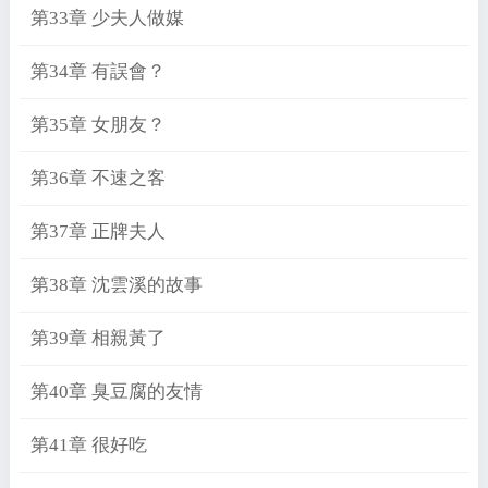
第33章 少夫人做媒
第34章 有誤會？
第35章 女朋友？
第36章 不速之客
第37章 正牌夫人
第38章 沈雲溪的故事
第39章 相親黃了
第40章 臭豆腐的友情
第41章 很好吃