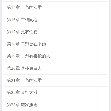
第15章 二爺的溫柔
第16章 主僕同心
第17章 更衣任務
第18章 二爺更在乎她
第19章 二爺有喜歡的人
第20章 暴揍表白人
第21章 二爺的溫柔
第22章 道行太淺
第23章 羅家搬遷