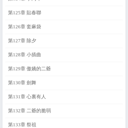
第125章 貼春聯
第126章 套麻袋
第127章 除夕
第128章 小插曲
第129章 傲嬌的二爺
第130章 劍舞
第131章 心裏有人
第132章 二爺的脆弱
第133章 祭祖