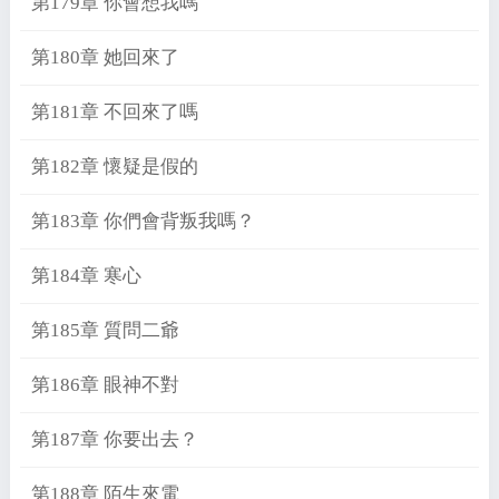
第179章 你會想我嗎
第180章 她回來了
第181章 不回來了嗎
第182章 懷疑是假的
第183章 你們會背叛我嗎？
第184章 寒心
第185章 質問二爺
第186章 眼神不對
第187章 你要出去？
第188章 陌生來電