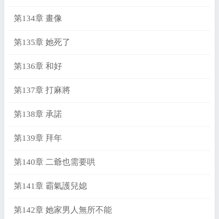
第134章 畫像
第135章 她死了
第136章 和好
第137章 打麻將
第138章 承諾
第139章 拜年
第140章 二爺也需要哄
第141章 霸氣護兒媳
第142章 她家男人無所不能