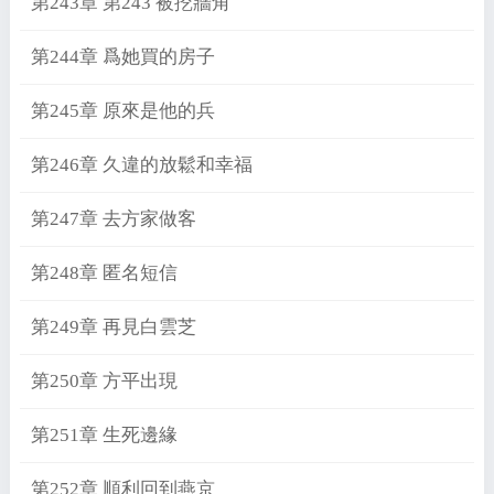
第243章 第243 被挖牆角
第244章 爲她買的房子
第245章 原來是他的兵
第246章 久違的放鬆和幸福
第247章 去方家做客
第248章 匿名短信
第249章 再見白雲芝
第250章 方平出現
第251章 生死邊緣
第252章 順利回到燕京