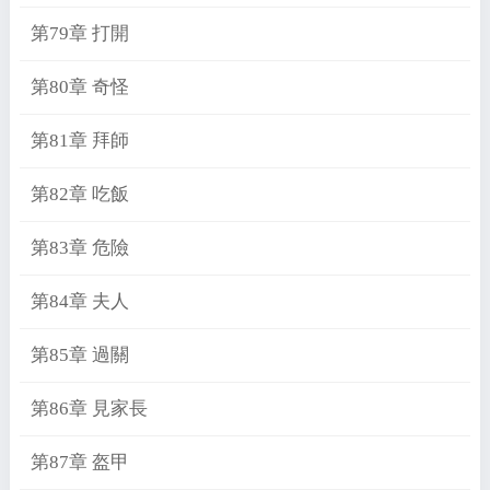
第79章 打開
第80章 奇怪
第81章 拜師
第82章 吃飯
第83章 危險
第84章 夫人
第85章 過關
第86章 見家長
第87章 盔甲