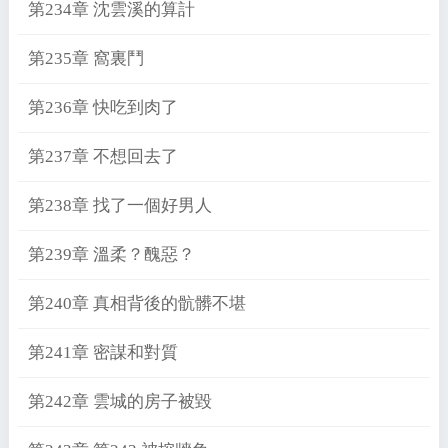
第234章 沈雲溪的算計
第235章 窩裏鬥
第236章 快吃到肉了
第237章 不想回去了
第238章 找了一個好男人
第239章 溫柔？醜惡？
第240章 真相背後的骯髒不堪
第241章 密謀和對質
第242章 雲城的房子被毀