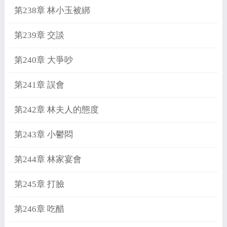
第238章 林小玉被綁
第239章 交談
第240章 大爭吵
第241章 誤會
第242章 林夫人的態度
第243章 小鬱悶
第244章 林家宴會
第245章 打臉
第246章 吃醋