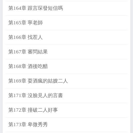
第164章 跟言琛發短信嗎
第165章 寧老師
第166章 找茬人
第167章 審問結果
第168章 酒後吃醋
第169章 耍酒瘋的姑嫂二人
第171章 沒臉見人的言書
第172章 撞破二人好事
第173章 卑微秀秀