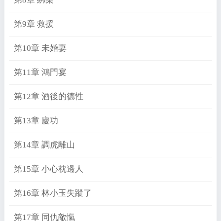
第9章 救援
第10章 未婚妻
第11章 鴻門宴
第12章 酒後的德性
第13章 慶功
第14章 調虎離山
第15章 小心枕邊人
第16章 林小玉失蹤了
第17章 同仇敵愾