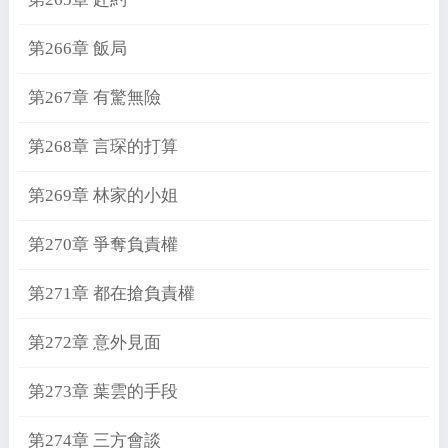
第266章 飯局
第267章 有驚無險
第268章 言琛的打算
第269章 林家的小姐
第270章 爭奪負責權
第271章 都在搶負責權
第272章 意外見面
第273章 葉雲的手段
第274章 三方會談