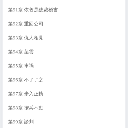
第91章 依舊是總裁祕書
第92章 重回公司
第93章 仇人相見
第94章 葉雲
第95章 車禍
第96章 不了了之
第97章 步入正軌
第98章 按兵不動
第99章 談判