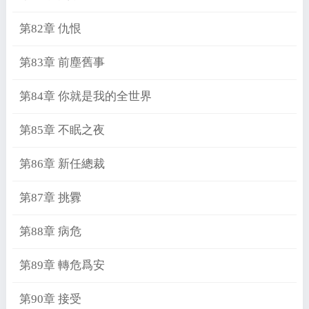
第82章 仇恨
第83章 前塵舊事
第84章 你就是我的全世界
第85章 不眠之夜
第86章 新任總裁
第87章 挑釁
第88章 病危
第89章 轉危爲安
第90章 接受