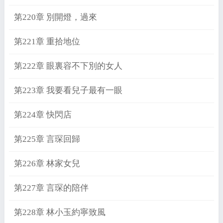
第220章 別開燈，過來
第221章 重拾地位
第222章 眼裏容不下別的女人
第223章 我要看兒子最有一眼
第224章 快閃店
第225章 言琛回歸
第226章 林家女兒
第227章 言琛的陪伴
第228章 林小玉約寧致風