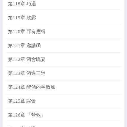
第118章 巧遇
第119章 敗露
第120章 罪有應得
第121章 邀請函
第122章 酒會晚宴
第123章 酒過三巡
第124章 醉酒的寧致風
第125章 誤會
第126章 「營救」