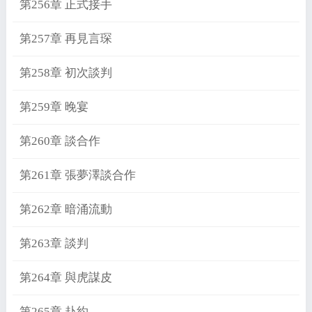
第256章 正式接手
第257章 再見言琛
第258章 初次談判
第259章 晚宴
第260章 談合作
第261章 張夢澤談合作
第262章 暗涌流動
第263章 談判
第264章 與虎謀皮
第265章 赴約