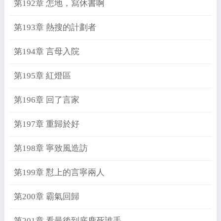
第192章 怎地，寫休書啊
第193章 熱搜的計劃者
第194章 言母入院
第195章 紅燈區
第196章 回了言家
第197章 重歸於好
第198章 寧致風造訪
第199章 懟上的言寧兩人
第200章 霸氣回歸
第201章 看最後到底鹿死誰手