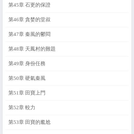
第45章 石更的保證
第46章 貪婪的堂叔
第47章 秦風的鬱悶
第48章 天鳳村的難題
第49章 身份任務
第50章 硬氣秦風
第51章 田寶上門
第52章 較力
第53章 田寶的尷尬