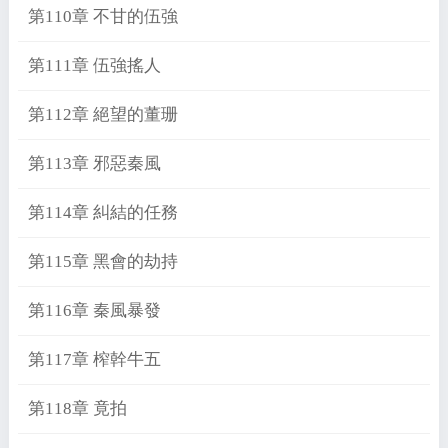
第110章 不甘的伍強
第111章 伍強搖人
第112章 絕望的董珊
第113章 邪惡秦風
第114章 糾結的任務
第115章 黑會的劫持
第116章 秦風暴發
第117章 榨幹牛五
第118章 竟拍