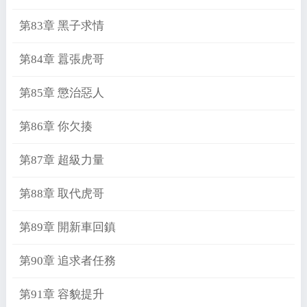
第83章 黑子求情
第84章 囂張虎哥
第85章 懲治惡人
第86章 你欠揍
第87章 超級力量
第88章 取代虎哥
第89章 開新車回鎮
第90章 追求者任務
第91章 容貌提升