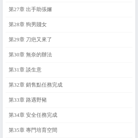
第27章 出手助張嬸
第28章 狗男賤女
第29章 刀疤又來了
第30章 無奈的辦法
第31章 談生意
第32章 銷售點任務完成
第33章 路遇野豬
第34章 安全任務完成
第35章 專門培育空間