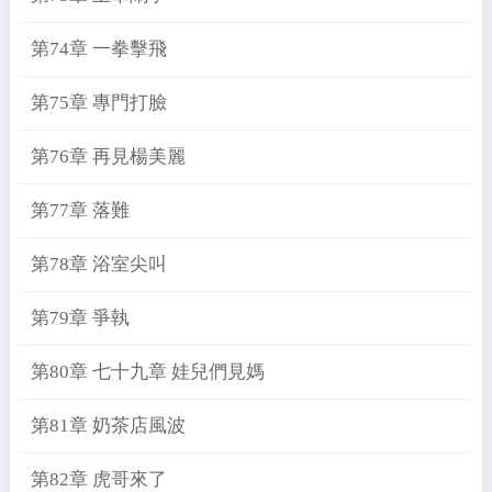
第74章 一拳擊飛
第75章 專門打臉
第76章 再見楊美麗
第77章 落難
第78章 浴室尖叫
第79章 爭執
第80章 七十九章 娃兒們見媽
第81章 奶茶店風波
第82章 虎哥來了