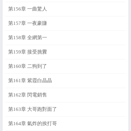
第156章 一曲驚人
第157章 一夜豪賺
第158章 全網第一
第159章 接受挑釁
第160章 二狗到了
第161章 紫霞白晶晶
第162章 閃電銷售
第163章 大哥跑對面了
第164章 氣炸的挨打哥