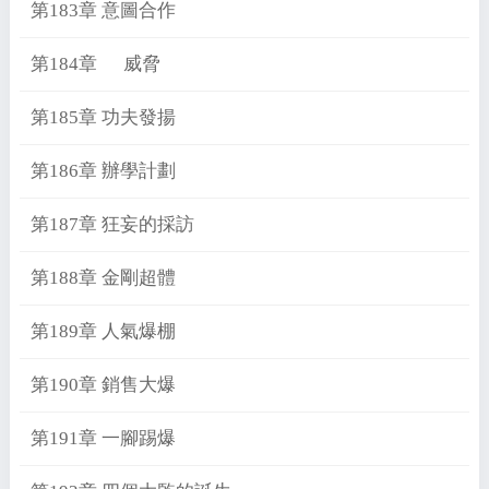
第183章 意圖合作
第184章 威脅
第185章 功夫發揚
第186章 辦學計劃
第187章 狂妄的採訪
第188章 金剛超體
第189章 人氣爆棚
第190章 銷售大爆
第191章 一腳踢爆