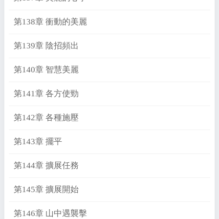
第138章 衝動的美麗
第139章 陰招頻出
第140章 智慧美麗
第141章 各方使勁
第142章 各種施壓
第143章 擺平
第144章 擴展任務
第145章 擴展開始
第146章 山中遇襲擊