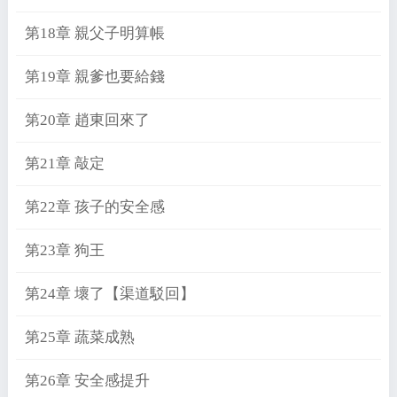
第18章 親父子明算帳
第19章 親爹也要給錢
第20章 趙東回來了
第21章 敲定
第22章 孩子的安全感
第23章 狗王
第24章 壞了【渠道駁回】
第25章 蔬菜成熟
第26章 安全感提升