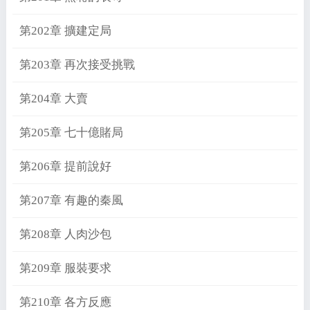
第202章 擴建定局
第203章 再次接受挑戰
第204章 大賣
第205章 七十億賭局
第206章 提前說好
第207章 有趣的秦風
第208章 人肉沙包
第209章 服裝要求
第210章 各方反應