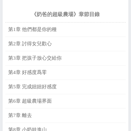
《奶爸的超級農場》章節目錄
第1章 他們都是你的種
第2章 討得女兒歡心
第3章 把孩子放心交給你
第4章 好感度爲零
第5章 完成妞妞好感度
第6章 超級農場界面
第7章 離去
第8章 小奶娃進山