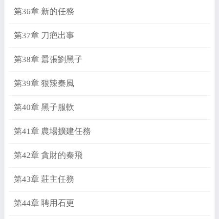
第36章 新的任務
第37章 刀疤出事
第38章 囂張劉黑子
第39章 狠辣秦風
第40章 黑子服軟
第41章 農場擴建任務
第42章 貪財的秦飛
第43章 莊主任務
第44章 聘用石更