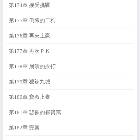
第174章 接受挑戰
第175章 倒黴的二狗
第176章 再來土豪
第177章 再次ＰＫ
第178章 崩潰的挨打
第179章 狠辣九城
第180章 寶叔上臺
第181章 悲催的崔賢萬
第182章 完暴