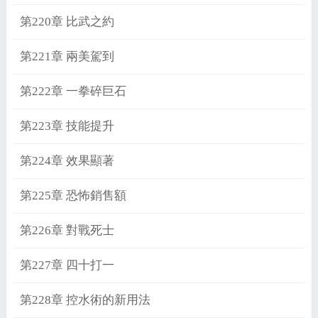
第220章 比武之約
第221章 兩美駕到
第222章 一拳碎巨石
第223章 技能提升
第224章 效果顯著
第225章 恐怖銷售額
第226章 對戰死士
第227章 四十打一
第228章 控水術的新用法