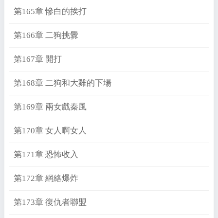
第165章 慘白的挨打
第166章 二狗挑釁
第167章 開打
第168章 二狗和大雞的下場
第169章 兩女戲秦風
第170章 女人啊女人
第171章 恐怖收入
第172章 網絡爆炸
第173章 復仇者聯盟