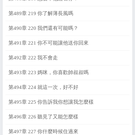
第489章 219 你了解薄長風嗎
第490章 220 我們還有可能嗎？
第491章 221 你不可能讓他送你回來
第492章 222 我不會走
第493章 223 媽咪，你喜歡帥叔叔嗎
第494章 224 就這一次，好不好
第495章 225 你告訴我你想讓我怎麼樣
第496章 226 聽見了又能怎麼樣
第497章 227 你什麼時候住過來