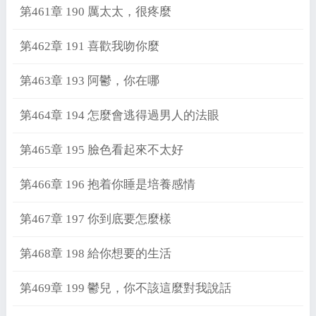
第461章 190 厲太太，很疼麼
第462章 191 喜歡我吻你麼
第463章 193 阿鬱，你在哪
第464章 194 怎麼會逃得過男人的法眼
第465章 195 臉色看起來不太好
第466章 196 抱着你睡是培養感情
第467章 197 你到底要怎麼樣
第468章 198 給你想要的生活
第469章 199 鬱兒，你不該這麼對我說話