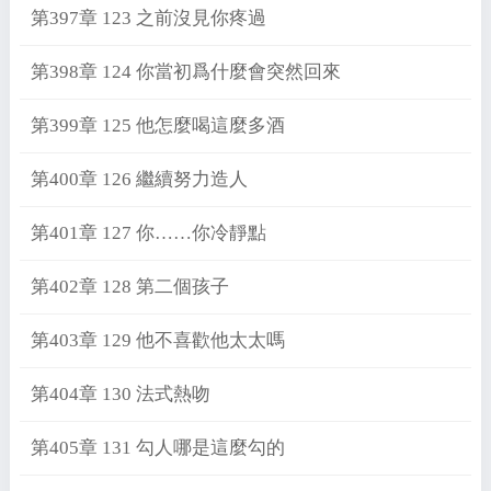
第397章 123 之前沒見你疼過
第398章 124 你當初爲什麼會突然回來
第399章 125 他怎麼喝這麼多酒
第400章 126 繼續努力造人
第401章 127 你……你冷靜點
第402章 128 第二個孩子
第403章 129 他不喜歡他太太嗎
第404章 130 法式熱吻
第405章 131 勾人哪是這麼勾的