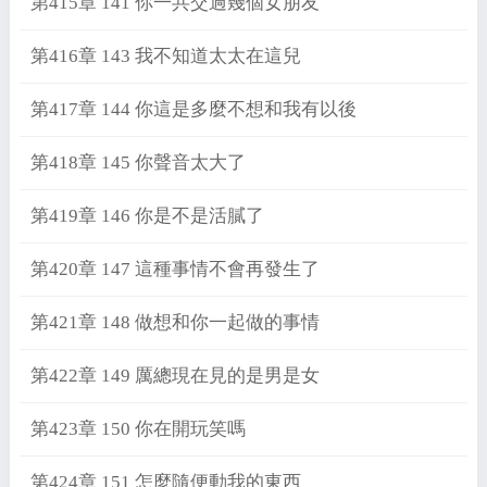
第415章 141 你一共交過幾個女朋友
第416章 143 我不知道太太在這兒
第417章 144 你這是多麼不想和我有以後
第418章 145 你聲音太大了
第419章 146 你是不是活膩了
第420章 147 這種事情不會再發生了
第421章 148 做想和你一起做的事情
第422章 149 厲總現在見的是男是女
第423章 150 你在開玩笑嗎
第424章 151 怎麼隨便動我的東西