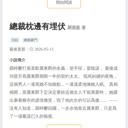
開始閱讀
總裁枕邊有埋伏
罌粟藍 著
完結
總裁豪門
最後更新：
2026-05-13
小說簡介
聶時鬱打着喜歡厲東爵的名義，使手段，耍陰謀， 最後成
功晉升爲厲東爵期限一年的契約太太。 抵死糾纏的夜晚，
這個男人一邊罵她不知檢點，一邊溫柔地擁她入眠。 真相
揭開，當厲東爵下定決定要給這個女人千寵萬愛時， 她露
出裹着糖衣的虛假微笑，毀了他此生的引以爲傲…… ——
沒有人知道，聶時鬱回國，一步步地靠近厲東爵，只是爲
了一場蓄謀已久的報復。