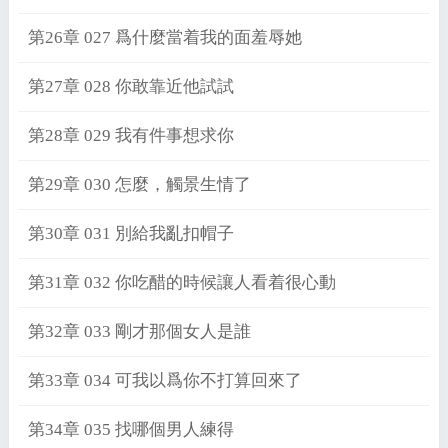
第26章 027 爲什麼當着我的面羞辱她
第27章 028 你敢靠近他試試
第28章 029 我有件事想求你
第29章 030 怎麼，觸景生情了
第30章 031 別給我亂扣帽子
第31章 032 你吃醋的時候讓人看着很心動
第32章 033 剛才那個女人是誰
第33章 034 可我以爲你不打算回來了
第34章 035 找哪個男人練得