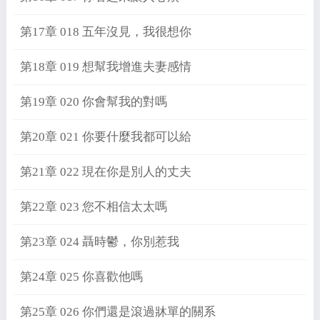
第17章 018 五年沒見，我很想你
第18章 019 想幫我增進夫妻感情
第19章 020 你會幫我的對嗎
第20章 021 你要什麼我都可以給
第21章 022 現在你是別人的丈夫
第22章 023 您不相信太太嗎
第23章 024 聶時鬱，你別惹我
第24章 025 你喜歡他嗎
第25章 026 你們還是滾過牀單的關系