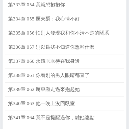
第333章 054 我就想抱抱你
第334章 055 厲東爵：我心情不好
第335章 056 怕別人發現我和你不清不楚的關系
第336章 057 別以爲我不知道你想幹什麼
第337章 060 永遠乖乖待在我身邊
第338章 061 你看別的男人眼睛都直了
第339章 062 厲東爵走過來抱起她
第340章 063 他一晚上沒回臥室
第341章 064 我不是提醒過你，離她遠點