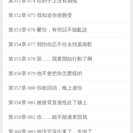
第351章 074 你的手上沒有婚戒
第352章 075 我知道你很難受
第353章 076 鬱兒，有些話不能亂說
第354章 077 我怕你忍不住去找葉南歡
第355章 078 那……我要開始行動了啊
第356章 079 他不會把你怎麼樣的
第357章 080 你敢回頭，晚上虐你
第358章 081 她後背直接抵在了牆上
第359章 082 你……能不能過來陪我
第360章 083 他洗完澡出來了，先掛了