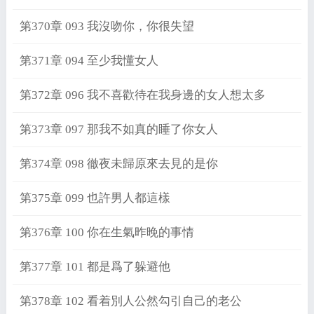
第370章 093 我沒吻你，你很失望
第371章 094 至少我懂女人
第372章 096 我不喜歡待在我身邊的女人想太多
第373章 097 那我不如真的睡了你女人
第374章 098 徹夜未歸原來去見的是你
第375章 099 也許男人都這樣
第376章 100 你在生氣昨晚的事情
第377章 101 都是爲了躲避他
第378章 102 看着別人公然勾引自己的老公