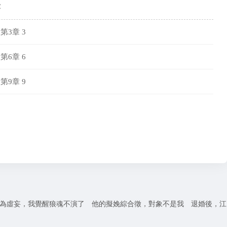
錄
第3章 3
第6章 6
第9章 9
為虛妄，我覺醒狼魂不演了
他的擬娩綜合徵，對象不是我
退婚後，江