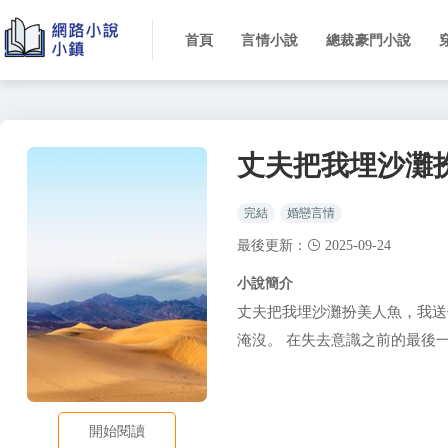
首頁
言情小說
總裁豪門小說
丈夫把我埋沙灘
完結
婚戀言情
最後更新：
2025-09-24
小說簡介
丈夫把我埋沙灘扮美人魚，我送
淹沒。 在失去意識之前的最後
開始閱讀