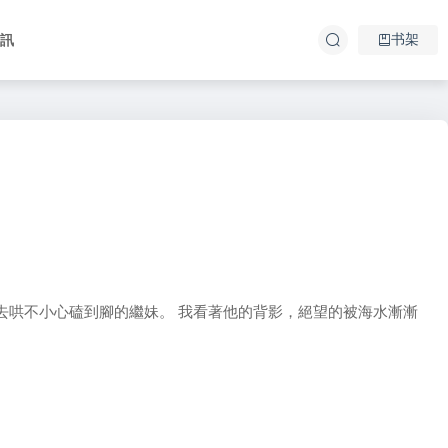
书架
資訊
去哄不小心磕到腳的繼妹。 我看著他的背影，絕望的被海水漸漸