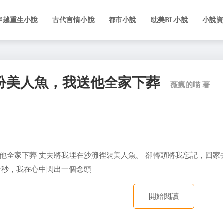
穿越重生小說
古代言情小說
都市小說
耽美BL小說
小說
扮美人魚，我送他全家下葬
薇瘋的喵 著
他全家下葬 丈夫將我埋在沙灘裡裝美人魚。 卻轉頭將我忘記，回家
一秒，我在心中閃出一個念頭
開始閱讀