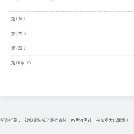
第1章 1
第4章 4
第7章 7
第10章 10
新書推薦：
被拋棄後成了最強狼後
怒甩渣男後，被京圈大佬寵壞了