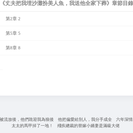
《丈夫把我埋沙灘扮美人魚，我送他全家下葬》章節目
第2章 2
第5章 5
第8章 8
被流放後，他們跪迎我為狼後
他把偏愛給別人，我分手成全
六年深情
太太的馬甲掉了一地！
殘疾總裁的替嫁小嬌妻是滿級大佬