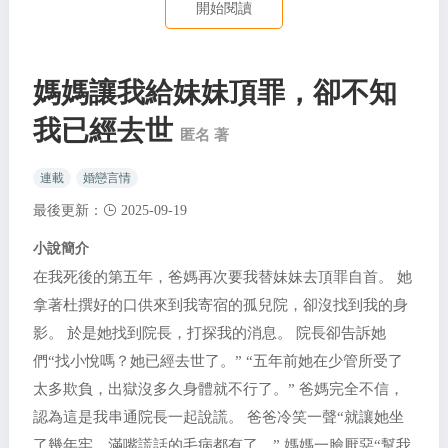
開始閱讀
媽媽讓我給妹妹頂罪，卻不知
我已經去世
匿名 著
連載
婚戀言情
最後更新：
2025-09-19
小說簡介
在我死後的第五年，爸媽再次要我替妹妹去頂罪自首。 她
拿著杜撰好的口供來到我寄宿的孤兒院，卻沒找到我的身
影。 於是她找到院長，打探我的消息。 院長卻告訴她
們“找小悅嗎？她已經去世了。” “五年前她在少管所受了
太多欺負，出獄沒多久身體就不行了。” 爸媽完全不信，
認為這是我串通院長一起說謊。 爸爸冷笑一聲“就讓她坐
了幾年牢，滿嘴謊話的毛病都有了。” 媽媽一臉厭惡“幫我