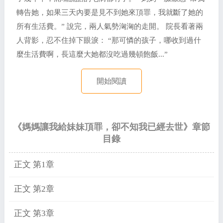
轉告她，如果三天內要是見不到她來頂罪，我就斷了她的
所有生活費。” 說完，兩人氣勢洶洶的走開。 院長看著兩
人背影，忍不住掉下眼淚： “那可憐的孩子，哪收到過什
麼生活費啊，長這麼大她都沒吃過幾頓飽飯...”
開始閱讀
《媽媽讓我給妹妹頂罪，卻不知我已經去世》章節
目錄
正文 第1章
正文 第2章
正文 第3章