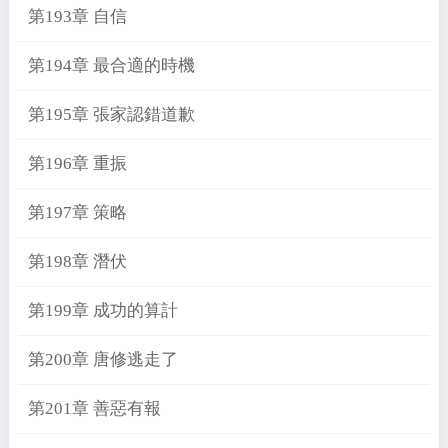
第193章 自信
第194章 最合適的時機
第195章 張家認錯道歉
第196章 重振
第197章 策略
第198章 潛伏
第199章 成功的算計
第200章 唐修逃走了
第201章 善惡有報