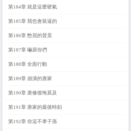
第184章 就是這麼硬氣
第185章 我也會裝逼的
第186章 憋屈的晉昊
第187章 嚇尿你們
第188章 全面行動
第189章 崩潰的唐家
第190章 唐修後悔莫及
第191章 唐家的最後時刻
第192章 你這不孝子孫