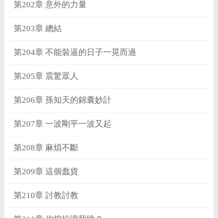
第202章 意外的力量
第203章 總結
第204章 不能裝逼的日子一晃而過
第205章 震驚眾人
第206章 孫知天的錦囊妙計
第207章 一波剛平一波又起
第208章 麻煩不斷
第209章 這個蠢貨
第210章 討教討教