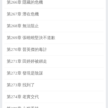
第266章 隱藏的危機
第267章 潛在危機
第268章 無法阻止
第269章 張曉曉堅決不道歉
第270章 晉英傑的毒計
第271章 田婷婷被綁走
第272章 發現是陰謀
第273章 找到了
第274章 老實交代