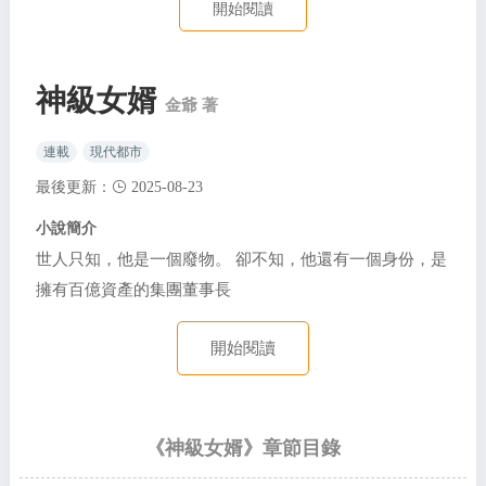
開始閱讀
神級女婿
金爺 著
連載
現代都市
最後更新：
2025-08-23
小說簡介
世人只知，他是一個廢物。 卻不知，他還有一個身份，是
擁有百億資產的集團董事長
開始閱讀
《神級女婿》章節目錄