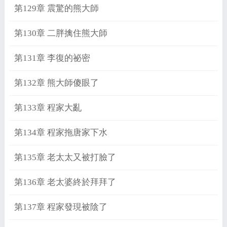
第129章 震驚的熊大師
第130章 二胖擒住熊大師
第131章 李復的祕密
第132章 熊大師傻眼了
第133章 程家大亂
第134章 程家拖唐家下水
第135章 老太太又被打臉了
第136章 老太婆終於拜拜了
第137章 程家發現被陰了