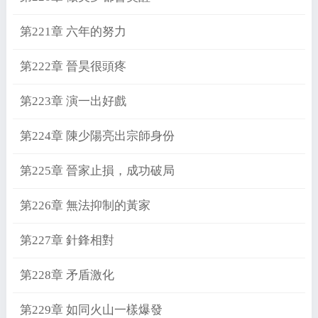
第221章 六年的努力
第222章 晉昊很頭疼
第223章 演一出好戲
第224章 陳少陽亮出宗師身份
第225章 晉家止損，成功破局
第226章 無法抑制的黃家
第227章 針鋒相對
第228章 矛盾激化
第229章 如同火山一樣爆發