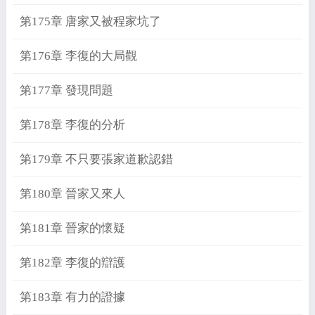
第175章 唐家又被程家坑了
第176章 李復的大局觀
第177章 發現問題
第178章 李復的分析
第179章 不只要張家道歉認錯
第180章 晉家又來人
第181章 晉家的懷疑
第182章 李復的辯護
第183章 有力的證據