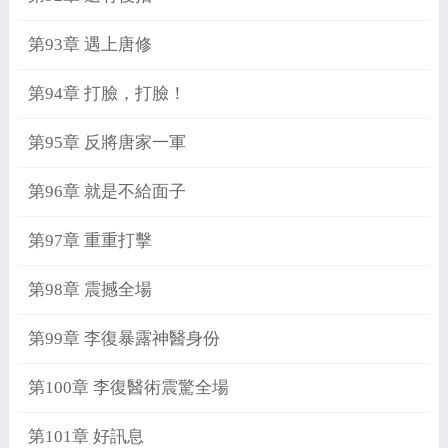
第93章 遇上唐修
第94章 打臉，打臉！
第95章 反將唐家一軍
第96章 就是不給面子
第97章 重重打擊
第98章 震撼全場
第99章 李復暴露神醫身份
第100章 李復醫術震驚全場
第101章 好訊息