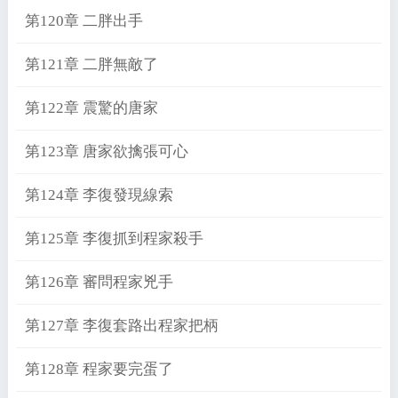
第120章 二胖出手
第121章 二胖無敵了
第122章 震驚的唐家
第123章 唐家欲擒張可心
第124章 李復發現線索
第125章 李復抓到程家殺手
第126章 審問程家兇手
第127章 李復套路出程家把柄
第128章 程家要完蛋了