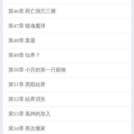
第46章 死亡洞穴三層
第47章 噬魂魔球
第48章 葉靈
第49章 仙界？
第50章 小月的第一只寵物
第51章 黑暗結界
第52章 結界消失
第53章 風神的加入
第54章 再次搬家