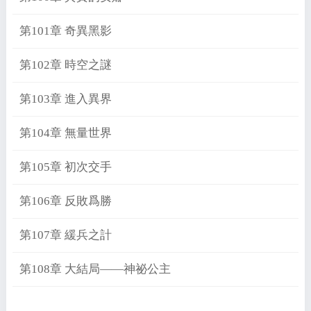
第101章 奇異黑影
第102章 時空之謎
第103章 進入異界
第104章 無量世界
第105章 初次交手
第106章 反敗爲勝
第107章 緩兵之計
第108章 大結局——神祕公主