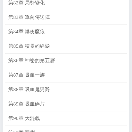
第82章 局勢變化
第83章 單向傳送陣
第84章 爆炎魔狼
第85章 積累的經驗
第86章 神祕的第五層
第87章 吸血一族
第88章 吸血鬼男爵
第89章 吸血碎片
第90章 大混戰