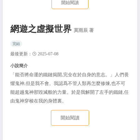
開始閱讀
網遊之虛擬世界
莫雨辰 著
完結
最後更新：
2025-07-08
小說簡介
「能否將命運的鐵鏈揭開,完全在於自身的意志。」人們畏
懼鬼神,但是我不會。我認爲不管人類再怎麼修煉,也不可
能超越鬼神那毀滅般的力量。於是我解開了左手的鐵鏈,任
由鬼神穿梭在我的身體裏。
開始閱讀