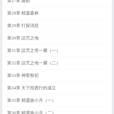
第27章 露餡
第28章 精靈森林
第29章 打探消息
第30章 詛咒之地
第31章 詛咒之塔一層（一）
第32章 詛咒之地一層（二）
第33章 神聖祭祀
第34章 天下拍賣行的成立
第35章 精靈族小月（一）
第36章 精靈族小月（二）