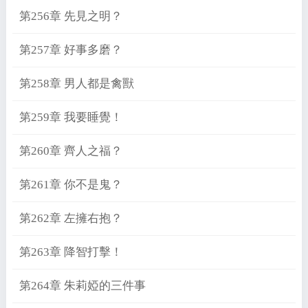
第256章 先見之明？
第257章 好事多磨？
第258章 男人都是禽獸
第259章 我要睡覺！
第260章 齊人之福？
第261章 你不是鬼？
第262章 左擁右抱？
第263章 降智打擊！
第264章 朱莉婭的三件事