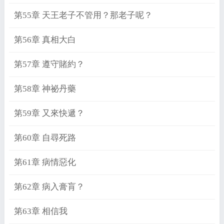
第55章 天王老子不管用？那老子呢？
第56章 真相大白
第57章 遵守賭約？
第58章 神祕丹藥
第59章 又來快遞？
第60章 自尋死路
第61章 病情惡化
第62章 病入膏肓？
第63章 相信我