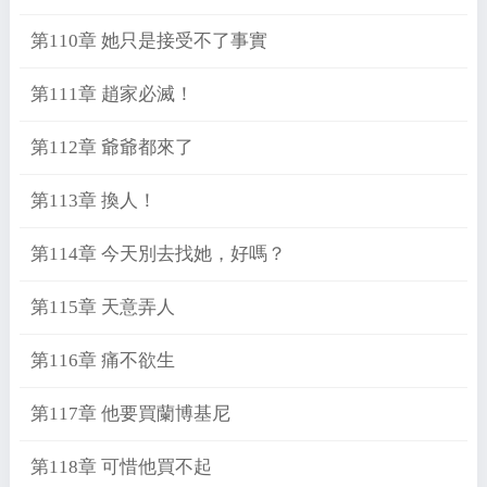
第110章 她只是接受不了事實
第111章 趙家必滅！
第112章 爺爺都來了
第113章 換人！
第114章 今天別去找她，好嗎？
第115章 天意弄人
第116章 痛不欲生
第117章 他要買蘭博基尼
第118章 可惜他買不起