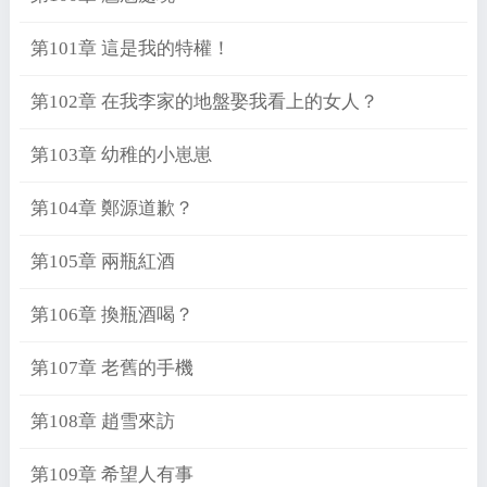
第101章 這是我的特權！
第102章 在我李家的地盤娶我看上的女人？
第103章 幼稚的小崽崽
第104章 鄭源道歉？
第105章 兩瓶紅酒
第106章 換瓶酒喝？
第107章 老舊的手機
第108章 趙雪來訪
第109章 希望人有事