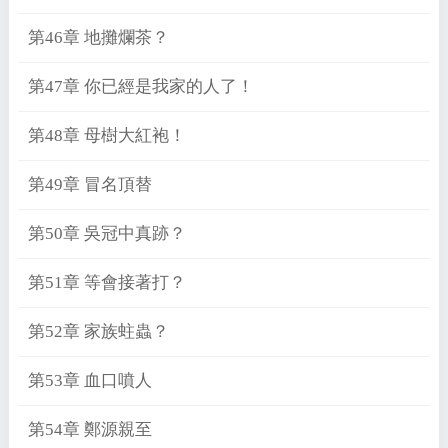
第46章 地攤爛茶？
第47章 你已經是我家的人了！
第48章 母樹大紅袍！
第49章 冒名頂替
第50章 吳冠中真跡？
第51章 等會接著打？
第52章 家族蛀蟲？
第53章 血口噴人
第54章 鄭源親至