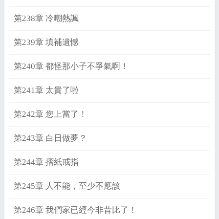
第238章 冷嘲熱諷
第239章 填補遺憾
第240章 都怪那小子不爭氣啊！
第241章 太貴了啦
第242章 您上當了！
第243章 白日做夢？
第244章 摺紙戒指
第245章 人不能，至少不應該
第246章 我們家已經今非昔比了！