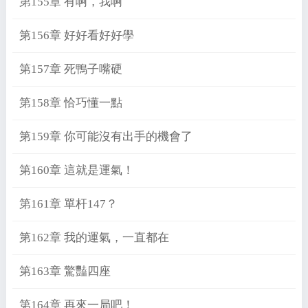
第155章 有啊，我啊
第156章 好好看好好學
第157章 死鴨子嘴硬
第158章 恰巧懂一點
第159章 你可能沒有出手的機會了
第160章 這就是運氣！
第161章 單杆147？
第162章 我的運氣，一直都在
第163章 驚豔四座
第164章 再來一局吧！