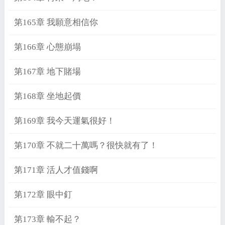
第165章 我願意相信你
第166章 心態崩塌
第167章 地下賭場
第168章 坐地起價
第169章 我今天運氣很好！
第170章 不就二十萬嗎？很快就有了！
第171章 活人才值錢啊
第172章 眼中釘
第173章 輸不起？