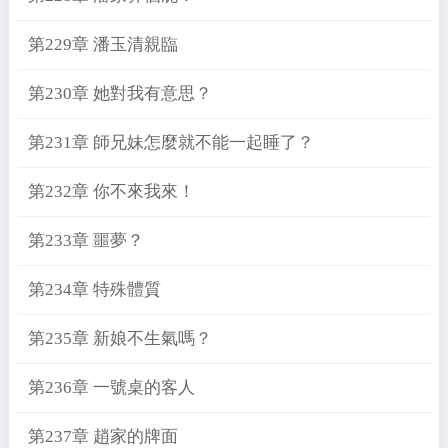
第229章 潘玉清親臨
第230章 她對我有意思？
第231章 師兄妹怎麼就不能一起睡了？
第232章 你不來我來！
第233章 噩夢？
第234章 特殊體質
第235章 新娘不生氣嗎？
第236章 一號桌的客人
第237章 趙家的牌面