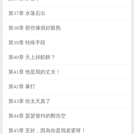
第37章 水落石出
第38章 那些傢俱好眼熟
第39章 特殊手段
第40章 天上掉餡餅？
第41章 他是我的丈夫！
第42章 暴打
第43章 你太天真了
第44章 瑟瑟發抖的鄭浩空
第45章 至於，因為你是我老婆呀！