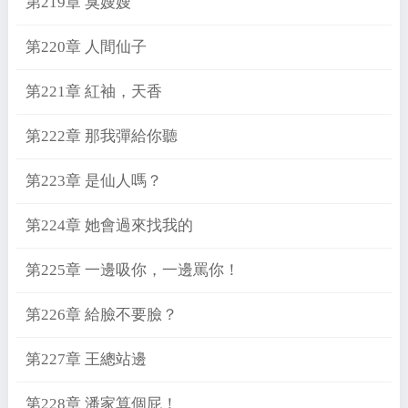
第219章 臭嫂嫂
第220章 人間仙子
第221章 紅袖，天香
第222章 那我彈給你聽
第223章 是仙人嗎？
第224章 她會過來找我的
第225章 一邊吸你，一邊罵你！
第226章 給臉不要臉？
第227章 王總站邊
第228章 潘家算個屁！