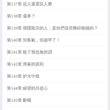
第137章 惡人還需惡人磨
第138章 還車？
第139章 我隱龍宗的人，是你們這些雜碎能碰的？
第140章 別客氣，你謝早了！
第141章 殺了我也無所謂
第142章 周峯的原則
第143章 妒火中燒
第144章 絕望的呂從心
第145章 辭職