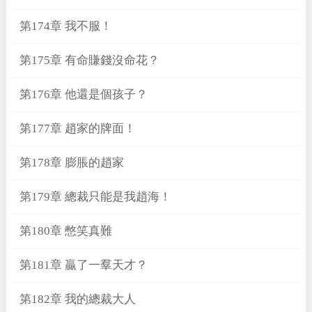
第174章 我不服！
第175章 有命賺錢沒命花？
第176章 他還是個孩子？
第177章 趙家的牌面！
第178章 膨脹的趙家
第179章 總裁只能是我趙海！
第180章 憋笑真難
第181章 贏了一羣天才？
第182章 我的總裁大人