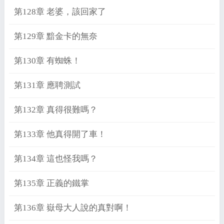
第128章 老婆，該回家了
第129章 黯金卡的無奈
第130章 有蜘蛛！
第131章 應聘測試
第132章 真得很難嗎？
第133章 他真得開了車！
第134章 這也怪我嗎？
第135章 正義的鐵掌
第136章 嶽母大人說的真對啊！