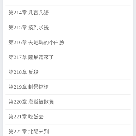
第214章 凡言凡語
第215章 揍到求饒
第216章 去尼瑪的小白臉
第217章 陸展霆來了
第218章 反殺
第219章 封景擋槍
第220章 唐嵐被欺負
第221章 吃飯去
第222章 北陽來到