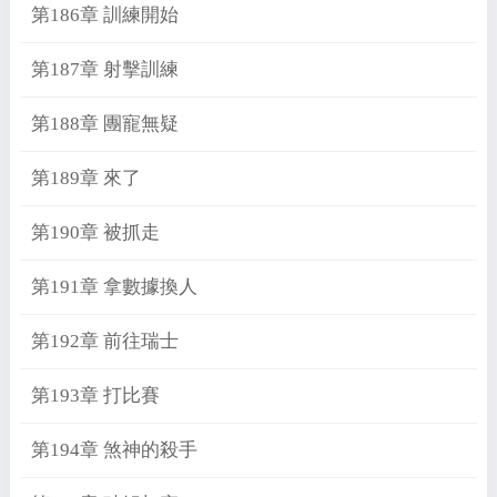
第186章 訓練開始
第187章 射擊訓練
第188章 團寵無疑
第189章 來了
第190章 被抓走
第191章 拿數據換人
第192章 前往瑞士
第193章 打比賽
第194章 煞神的殺手