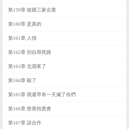
第159章 收購三家企業
第160章 是真的
第161章 人情
第162章 別自尋死路
第163章 北淵來了
第164章 殺了
第165章 我遲早有一天滅了你們
第166章 慈善拍賣會
第167章 談合作