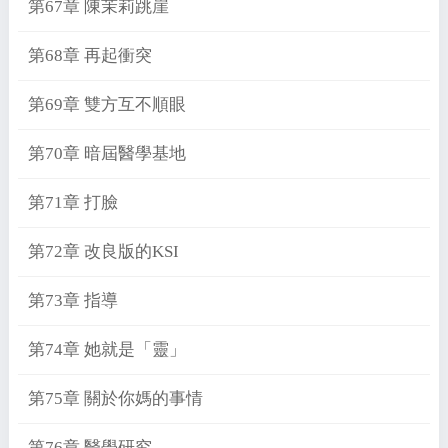
第67章 陳茉莉跳崖
第68章 再起衝突
第69章 雙方互不順眼
第70章 暗屆醫學基地
第71章 打臉
第72章 改良版的KSI
第73章 指導
第74章 她就是「靈」
第75章 關於你媽的事情
第76章 醫學研究