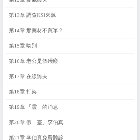
第13章 調查KSI來源
第14章 那藥材不買單？
第15章 吻別
第16章 老公是個殘廢
第17章 在線誇夫
第18章 打架
第19章 「靈」的消息
第20章 假「靈」李伯真
第21章 李伯真免費聽診