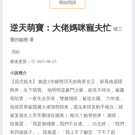
開始閱讀
逆天萌寶：大佬媽咪寵夫忙
喂三
寶的貓憨 著
完結
最後更新：
2025-06-23
小說簡介
【花式寵夫】 她是Z市權勢滔天的商界女王，卻爲他退隱
商界，生下萌寶。 他明明是豪門少爺，卻見不得光，被繼
母陷害，一夜失去所有，雙腿殘疾，被送出國。 六年後，
他成世界級隱藏大佬強勢歸來，還沒來得及動手報仇，就
被某個女人常常圍堵在牆角！ 報仇？她替他來！ 婚前：
陸展霆：「我是個殘廢，我們不合適。」 白念慈：「我們
有四個孩子。」 陸展霆：「我上不了廳堂，下不了廚