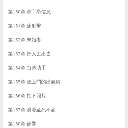
第150章 章宇昂信息
第151章 練射擊
第152章 未婚妻
第153章 把人丟出去
第154章 白卿助手
第155章 送上門的出氣筒
第156章 拍下照片
第157章 浪漫至死不渝
第158章 鑰匙