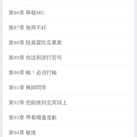
第86章 舉報MG
第87章 無商不奸
第88章 陸展霆吃瓜羣衆
第89章 你說和誰打官司
第90章 輸！必須打輸
第91章 興師問罪
第92章 把錯推到北冥頭上
第93章 帶着榴蓮道歉
第94章 被揍