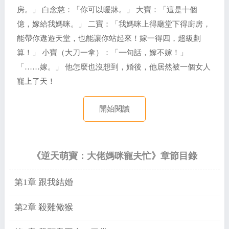
房。」 白念慈：「你可以暖牀。」 大寶：「這是十個
億，嫁給我媽咪。」 二寶：「我媽咪上得廳堂下得廚房，
能帶你遨遊天堂，也能讓你站起來！嫁一得四，超級劃
算！」 小寶（大刀一拿）：「一句話，嫁不嫁！」
「……嫁。」 他怎麼也沒想到，婚後，他居然被一個女人
寵上了天！
開始閱讀
《逆天萌寶：大佬媽咪寵夫忙》章節目錄
第1章 跟我結婚
第2章 殺雞儆猴