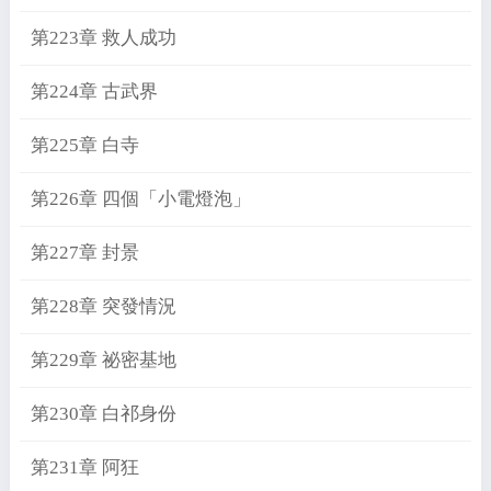
第223章 救人成功
第224章 古武界
第225章 白寺
第226章 四個「小電燈泡」
第227章 封景
第228章 突發情況
第229章 祕密基地
第230章 白祁身份
第231章 阿狂