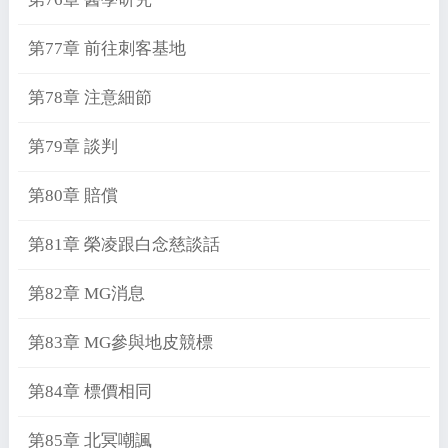
第77章 前往刺客基地
第78章 注意細節
第79章 談判
第80章 賠償
第81章 榮凌跟白念慈談話
第82章 MG消息
第83章 MG參與地皮競標
第84章 標價相同
第85章 北冥嘲諷