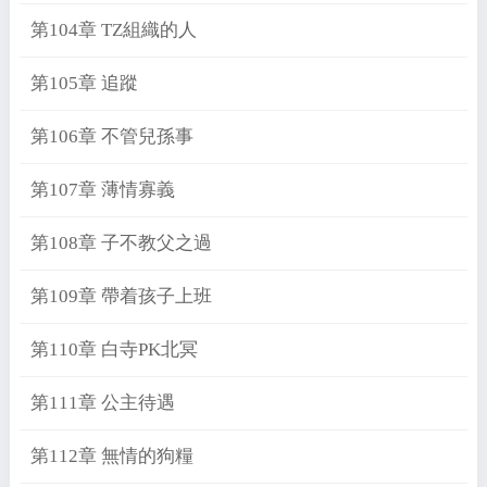
第104章 TZ組織的人
第105章 追蹤
第106章 不管兒孫事
第107章 薄情寡義
第108章 子不教父之過
第109章 帶着孩子上班
第110章 白寺PK北冥
第111章 公主待遇
第112章 無情的狗糧