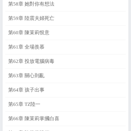
第58章 她對你有想法
第59章 陸震夫婦死亡
第60章 陳茉莉恨意
第61章 全場羨慕
第62章 投放電腦病毒
第63章 關心則亂
第64章 孩子出事
第65章 TZ陸一
第66章 陳茉莉掌摑白喜