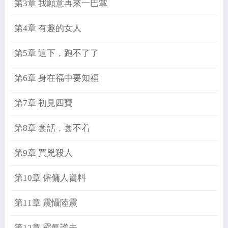
第3章 我願意再來一巴掌
第4章 有趣的女人
第5章 這下，跑不了了
第6章 身在福中要知福
第7章 初見四寶
第8章 套話，套不着
第9章 買兇殺人
第10章 僱傭人資料
第11章 震懾陸震
第12章 霸氣護夫