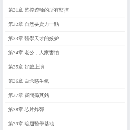
第31章 監控遊輪的所有監控
第32章 自然要賣力一點
第33章 醫學天才的嫉妒
第34章 老公，人家害怕
第35章 好戲上演
第36章 白念慈生氣
第37章 審問孫其銘
第38章 芯片炸彈
第39章 暗屆醫學基地