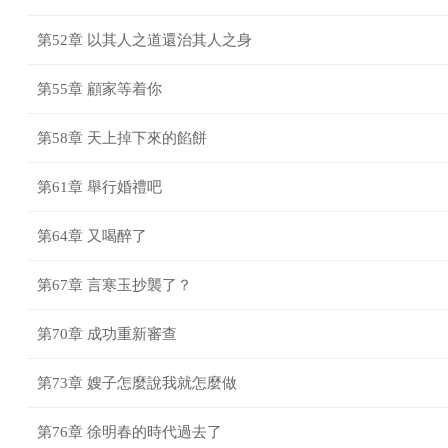
第52章 以其人之道還治其人之身
第55章 顧家等着你
第58章 天上掉下來的餡餅
第61章 舉行婚禮吧
第64章 又喝醉了
第67章 言寒玉抄襲了？
第70章 成功重新審查
第73章 嫂子怎麼說我就怎麼做
第76章 徐明春的時代過去了