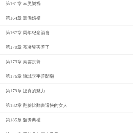
第161章 幸災樂禍
第164章 籌備婚禮
第167章 周年紀念酒會
第170章 慕凌兒害羞了
第173章 秦雲挑釁
第176章 陳誠李宇善鬧翻
第179章 認真的魅力
第182章 翻臉比翻書還快的女人
第185章 頒獎典禮