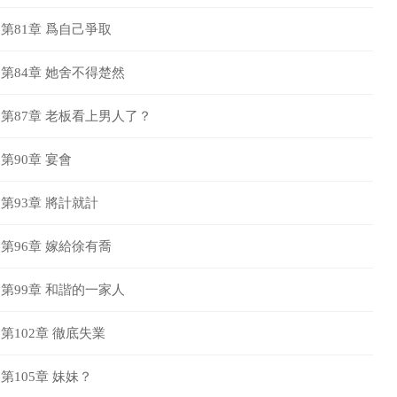
第81章 爲自己爭取
第84章 她舍不得楚然
第87章 老板看上男人了？
第90章 宴會
第93章 將計就計
第96章 嫁給徐有喬
第99章 和諧的一家人
第102章 徹底失業
第105章 妹妹？