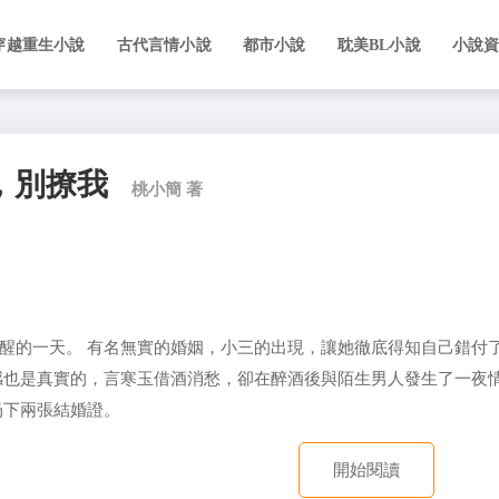
穿越重生小說
古代言情小說
都市小說
耽美BL小說
小說
，別撩我
桃小簡 著
醒的一天。 有名無實的婚姻，小三的出現，讓她徹底得知自己錯付了
感也是真實的，言寒玉借酒消愁，卻在醉酒後與陌生男人發生了一夜情
扔下兩張結婚證。
開始閱讀