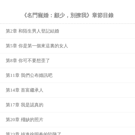
《名門寵婚：顧少，別撩我》章節目錄
第2章 和陌生男人登記結婚
第5章 你是第一個來這裏的女人
第8章 你可不要想歪了
第11章 我們公布婚訊吧
第14章 首富繼承人
第17章 我是認真的
第20章 殘缺的照片
第23章 掉進徐明春的陷阱了