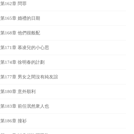
第162章 問罪
第165章 婚禮的日期
第168章 他們很般配
第171章 慕凌兒的小心思
第174章 徐明春的計劃
第177章 男女之間沒有純友誼
第180章 意外順利
第183章 前任泯然衆人也
第186章 撞衫