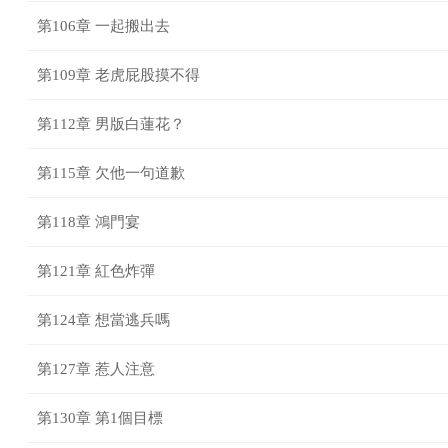
第106章 一起搬出去
第109章 老虎屁股摸不得
第112章 男版白蓮花？
第115章 欠他一句道歉
第118章 鴻門宴
第121章 紅色炸彈
第124章 想當逃兵嗎
第127章 惹人注意
第130章 第1個目標