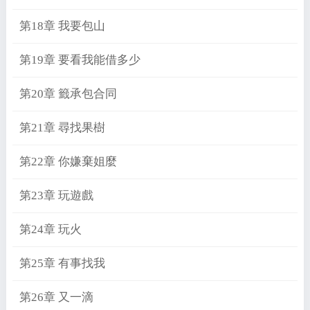
第18章 我要包山
第19章 要看我能借多少
第20章 籤承包合同
第21章 尋找果樹
第22章 你嫌棄姐麼
第23章 玩遊戲
第24章 玩火
第25章 有事找我
第26章 又一滴