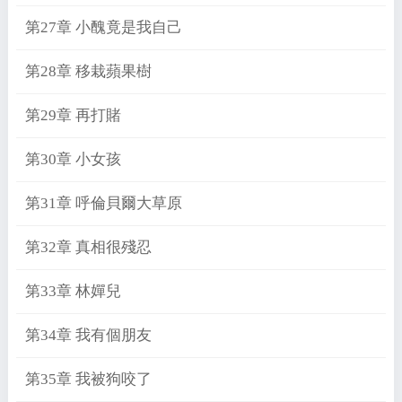
第27章 小醜竟是我自己
第28章 移栽蘋果樹
第29章 再打賭
第30章 小女孩
第31章 呼倫貝爾大草原
第32章 真相很殘忍
第33章 林嬋兒
第34章 我有個朋友
第35章 我被狗咬了