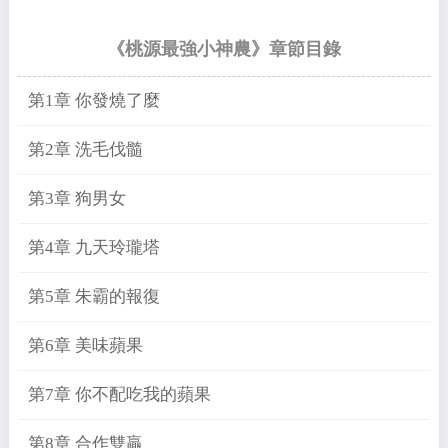
《桃源最強小神農》章節目錄
第1章 你發燒了麼
第2章 洗毛伐髓
第3章 狗男女
第4章 九天玲瓏塔
第5章 朱霸的報復
第6章 美味蘋果
第7章 你不配吃我的蘋果
第8章 合作雙贏