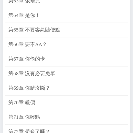
第63章 張靈兒
第64章 是你！
第65章 不要客氣隨便點
第66章 要不AA？
第67章 你偷的卡
第68章 沒有必要免單
第69章 你腿沒斷？
第70章 報價
第71章 你輕點
第72章 想多了嗎？