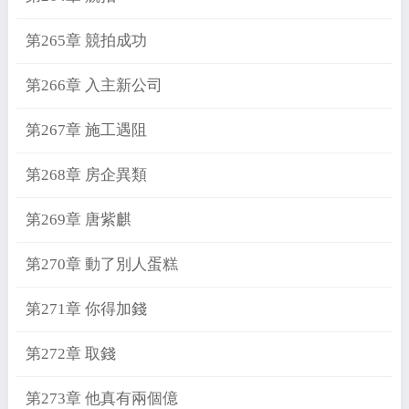
第265章 競拍成功
第266章 入主新公司
第267章 施工遇阻
第268章 房企異類
第269章 唐紫麒
第270章 動了別人蛋糕
第271章 你得加錢
第272章 取錢
第273章 他真有兩個億