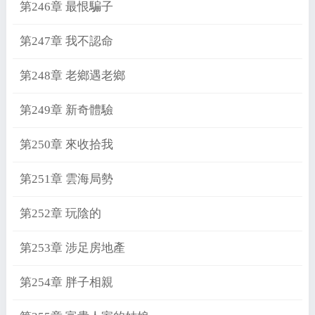
第246章 最恨騙子
第247章 我不認命
第248章 老鄉遇老鄉
第249章 新奇體驗
第250章 來收拾我
第251章 雲海局勢
第252章 玩陰的
第253章 涉足房地產
第254章 胖子相親