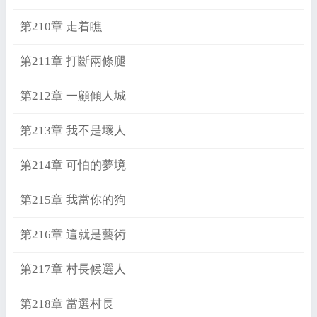
第210章 走着瞧
第211章 打斷兩條腿
第212章 一顧傾人城
第213章 我不是壞人
第214章 可怕的夢境
第215章 我當你的狗
第216章 這就是藝術
第217章 村長候選人
第218章 當選村長