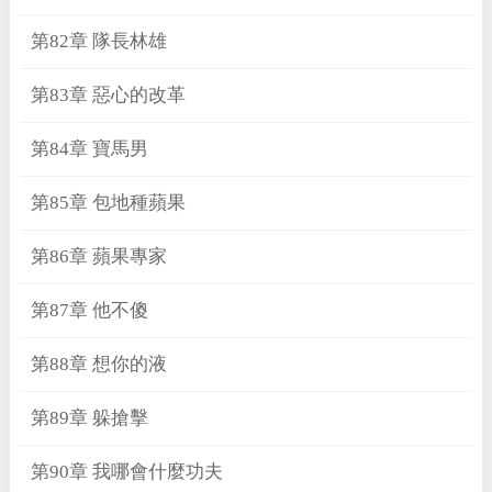
第82章 隊長林雄
第83章 惡心的改革
第84章 寶馬男
第85章 包地種蘋果
第86章 蘋果專家
第87章 他不傻
第88章 想你的液
第89章 躲搶擊
第90章 我哪會什麼功夫