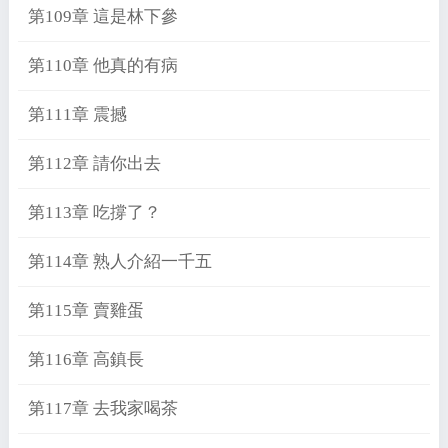
第109章 這是林下參
第110章 他真的有病
第111章 震撼
第112章 請你出去
第113章 吃撐了？
第114章 熟人介紹一千五
第115章 賣雞蛋
第116章 高鎮長
第117章 去我家喝茶