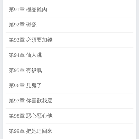
第91章 極品雞肉
第92章 碰瓷
第93章 必須要加錢
第94章 仙人跳
第95章 有殺氣
第96章 見鬼了
第97章 你喜歡我麼
第98章 惡心惡心他
第99章 把她追回來