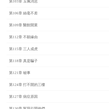
第103章 玉佩消息
第106章 絲毫不差
第109章 醫館開業
第112章 不願緣由
第115章 三人成虎
第118章 真是騙子
第121章 秘事
第124章 打不開的三樓
第127章 病症原因
第130章 幫我引開他們