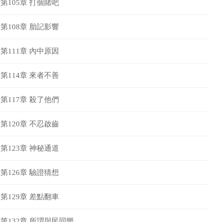
第105章 打個賭吧
第108章 胎記影響
第111章 內中原因
第114章 來者不善
第117章 殺了他們
第120章 不忍啟齒
第123章 神秘通道
第126章 驗證猜想
第129章 差點翻車
第132章 所謂與民同樂