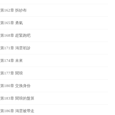
第162章 拆紗布
第165章 勇氣
第168章 趕緊跑吧
第171章 鴻雲初診
第174章 未來
第177章 聞琅
第180章 交換身份
第183章 聞琅的盤算
第186章 鴻雲被帶走