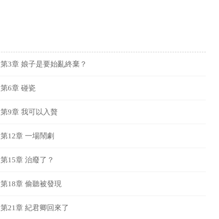
第3章 娘子是要始亂終棄？
第6章 碰瓷
第9章 我可以入贅
第12章 一場鬧劇
第15章 治廢了？
第18章 偷聽被發現
第21章 紀君卿回來了