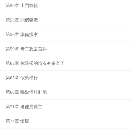
第50章 上門算帳
第53章 開個藥廠
第56章 準備搬家
第59章 老二想去當兵
第62章 你這樣的情況有多久了
第65章 假藥橫行
第68章 喝點酒壯壯膽
第71章 送他見舊主
第74章 懷疑