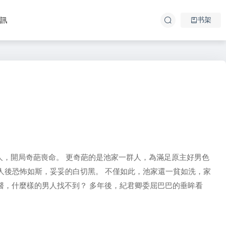
书架
資訊
男人，開局奇葩喪命。 更奇葩的是池家一群人，為滿足原主好男色
人後恐怖如斯，妥妥的白切黑。 不僅如此，池家還一貧如洗，家
神醫，什麼樣的男人找不到？ 多年後，紀君卿委屈巴巴的垂眸看