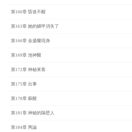
第160章 昏迷不醒
第163章 她的鱗甲消失了
第166章 金盛蘭現身
第169章 池神醫
第172章 神秘來客
第175章 出事
第178章 蘇醒
第181章 神秘的隔壁人
第184章 輿論