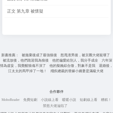
正文 第九章 被懷疑
新書推薦：
被拋棄後成了最強狼後
怒甩渣男後，被京圈大佬寵壞了
被流放後，他們跪迎我為狼後
他把偏愛給別人，我分手成全
六年深
情為虛妄，我覺醒狼魂不演了
他的擬娩綜合徵，對象不是我
退婚後，
江太太的馬甲掉了一地！
殘疾總裁的替嫁小嬌妻是滿級大佬
合作夥伴
MoboReader
免費短劇
小說線上看
暖暖小說
短劇線上看
糟糕！
禁慾大佬淪陷了