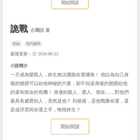
開始閱讀
詭戰
古斕語 著
完結
現代都市
最後更新：
2018-06-22
小說簡介
一天成為變異人，終生無法擺脫命運擺佈！ 他以為自己身
後的翅膀可以給他神秘的力量，卻不知道身後的翅膀給他
的還有致命的危機！ 身邊的親人、愛人、朋友……對他們
最具有威脅的人，竟然是他？ 到最後，是他戰勝命運，還
是成浮雲與命運之手，悔恨終生？
開始閱讀