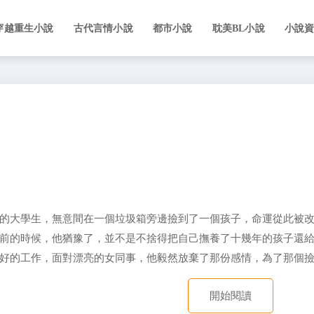
穿越重生小說
古代言情小說
都市小說
耽美BL小說
小說
的大學生，無意間在一個垃圾箱旁邊撿到了一個孩子，命運從此被
前的時候，他猶豫了，並不是不捨得把自己撫養了十幾年的孩子還給
好的工作，面對漂亮的女同事，他毅然放棄了那份感情，為了那個
開始閱讀