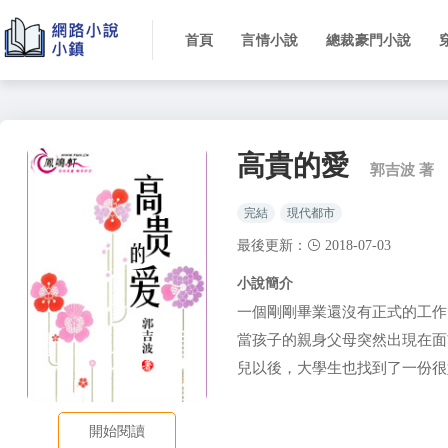
首頁
言情小說
總裁豪門小說
高貴的愛
郭吉波 著
完結
現代都市
最後更新：
2018-07-03
小說簡介
一個剛剛畢業還沒有正式的工作
當孩子的親身父母突然出現在面
兒以後，大學生也找到了一份很
開始閱讀