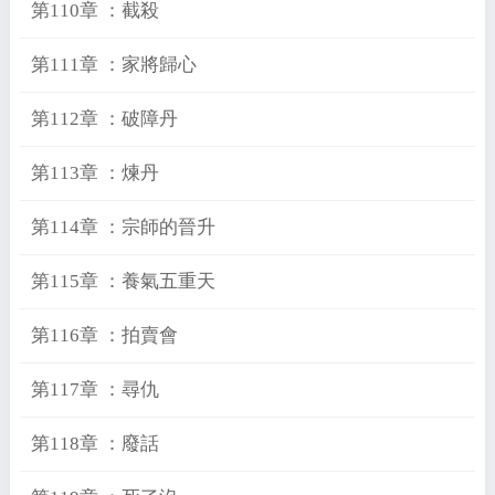
第110章 ：截殺
第111章 ：家將歸心
第112章 ：破障丹
第113章 ：煉丹
第114章 ：宗師的晉升
第115章 ：養氣五重天
第116章 ：拍賣會
第117章 ：尋仇
第118章 ：廢話