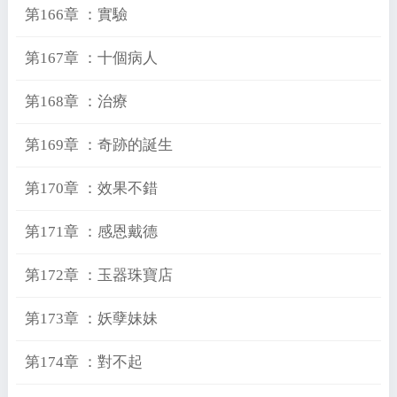
第166章 ：實驗
第167章 ：十個病人
第168章 ：治療
第169章 ：奇跡的誕生
第170章 ：效果不錯
第171章 ：感恩戴德
第172章 ：玉器珠寶店
第173章 ：妖孽妹妹
第174章 ：對不起