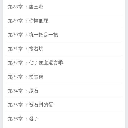
第28章 ：唐三彩
第29章 ：你懂個屁
第30章 ：坑一把是一把
第31章 ：接着坑
第32章 ：佔了便宜還賣乖
第33章 ：拍賣會
第34章 ：原石
第35章 ：被石封的蛋
第36章 ：發了