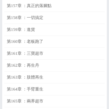
第157章 ：真正的落腳點
第158章 ：一切搞定
第159章 ：進貨
第160章 ：老板跑了
第161章 ：三寶超市
第162章 ：再生丹
第163章 ：肢體再生
第164章 ：手臂重生
第165章 ：兩界超市