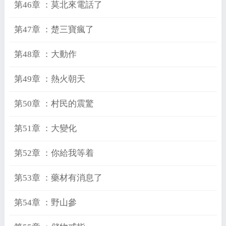
第46章 ：莫北來電話了
第47章 ：楚三寶瘋了
第48章 ：大動作
第49章 ：熱火朝天
第50章 ：村民的震驚
第51章 ：大變化
第52章 ：你給我等着
第53章 ：藥材有消息了
第54章 ：野山參