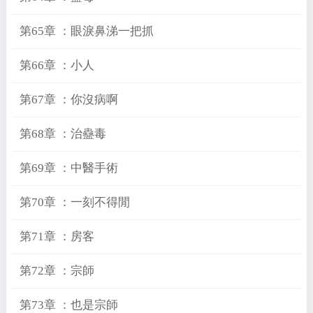
第65章 ：眼淚鼻涕一把抓
第66章 ：小人
第67章 ：你沒病啊
第68章 ：治蠱毒
第69章 ：中醫手術
第70章 ：一刻不得閒
第71章 ：房客
第72章 ：宗師
第73章 ：也是宗師