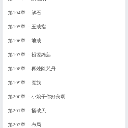
第194章 ：解石
第195章 ：玉戒指
第196章 ：地戒
第197章 ：祕境鑰匙
第198章 ：再煉除咒丹
第199章 ：魔族
第200章 ：小娘子你好美啊
第201章 ：捅破天
第202章 ：布局