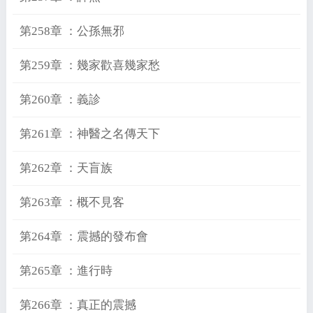
第258章 ：公孫無邪
第259章 ：幾家歡喜幾家愁
第260章 ：義診
第261章 ：神醫之名傳天下
第262章 ：天盲族
第263章 ：概不見客
第264章 ：震撼的發布會
第265章 ：進行時
第266章 ：真正的震撼