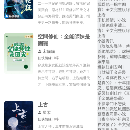
二十一世紀的魂魄迴歸，靈魂的完
我爲他一胎生四
寶》全文完整版線
美契合，廢材郡主齊舒以逆天之才
上看
掀起瀚海風雲。踩渣男鬥白蓮，攜
宋枳傅清川小說
美男一路飆升，問鼎神族王座。
《傅總獄妻纏上
癮》全文完整版線
空間修仙：全能師妹是
上看
小說資訊
團寵
《玫瑰失聲時，傅
宋貓貓
爺跪地哄》：虐戀
反轉，霸總高能短
仙俠情緣
| 0字
劇來襲
穿成炮灰女配就該坐地等死？洛翩
爆款短劇安利｜
表示不可能，絕對不可能，她左手
《財閥千金是裝
的，逼你再換人生
持空間，右手站萌獸，上懟絕世天
是真的》：十年隱
才，下踩團寵女主，驚豔整個修仙
忍，逆襲爽感拉滿
...
逆襲短劇佳作《真
千金她是學霸》：
不撕豪門不戀愛，
上古
只靠知識逆風翻盤
星零
慕夏夜司爵小說
仙俠情緣
| 0字
《夜少的小祖宗又
在裝傻了》全文完
上古之神，萬年前幾近毀滅殆
整版線上看