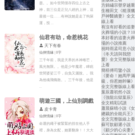
盡。。如今世間僅存四位上古之
方錦繡宗譽穿越重
神，前三位是正兒八經的上神，這
生種田文《糙漢獵
戶神醫嬌妻》全文
最後一位……有神說她是走了狗屎
線上看
運，投 ...
有沒有好看的追妻
火葬場的小說？10
仙君有劫，命惹桃花
本好看的追妻火葬
場的小說推薦
天下有春
祝時雨孟司意小說
仙俠情緣
| 0字
《冬天請與我戀
愛》全文完整版線
三千年前，我是天界的木神雎芒，
上看
風光無限。。他是少年魔君，睥睨
簡梧傅司鑒小說
世間婆娑三千，自負又灑脫。。我
《要命！她馬甲滿
為他魂飛魄散。。三千年後，他是
級，你惹她幹嘛》
...
全文完整版線上看
葉辰蕭初然小說
《強龍出獄葉辰》
萌遊三國，上仙別調戲
全文精彩試讀
蕭晨蘇晴小說《女
皮卡青
總裁的全能兵王》
仙俠情緣
| 0字
全文完整版線上看
命運的繩子被緊緊的捏在他人手
蘇可歆顧遲小說
《顧少的心尖妻》
裡，身為女配，她要翻身！！大大